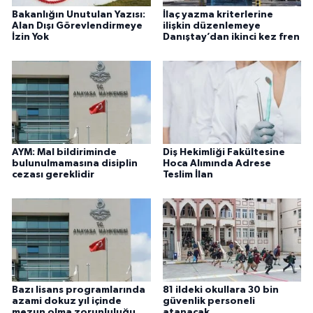
Bakanlığın Unutulan Yazısı:
İlaç yazma kriterlerine
Alan Dışı Görevlendirmeye
ilişkin düzenlemeye
İzin Yok
Danıştay’dan ikinci kez fren
AYM: Mal bildiriminde
Diş Hekimliği Fakültesine
bulunulmamasına disiplin
Hoca Alımında Adrese
cezası gereklidir
Teslim İlan
Bazı lisans programlarında
81 ildeki okullara 30 bin
azami dokuz yıl içinde
güvenlik personeli
mezun olma zorunluluğu
atanacak