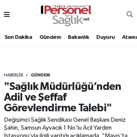
Son Dakika
Nöbetçi Eczaneler
Son Dakika
Gündem
Bakanlık
Duyuru
Atama
Gündem
Hava Durumu
Bakanlık
Trafik Durumu
Duyuru
Süper Lig Puan Durumu ve Fikstür
HABERLER
GÜNDEM
"Sağlık Müdürlüğü’nden
Atamalar
Tüm Manşetler
Adil ve Şeffaf
Mevzuat
Son Dakika Haberleri
Görevlendirme Talebi"
Sendika
Haber Arşivi
Değişimci Sağlık Sendikası Genel Başkanı Deniz
Şahin, Samsun Ayvacık 1 No'lu Acil Yardım
Kpss - Sınav
İstasyonu’yla ilgili yaptığı açıklamada, "Mayıs’ta