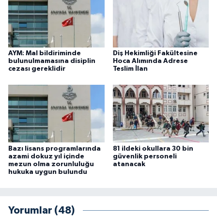
AYM: Mal bildiriminde
Diş Hekimliği Fakültesine
bulunulmamasına disiplin
Hoca Alımında Adrese
cezası gereklidir
Teslim İlan
Bazı lisans programlarında
81 ildeki okullara 30 bin
azami dokuz yıl içinde
güvenlik personeli
mezun olma zorunluluğu
atanacak
hukuka uygun bulundu
Yorumlar (48)