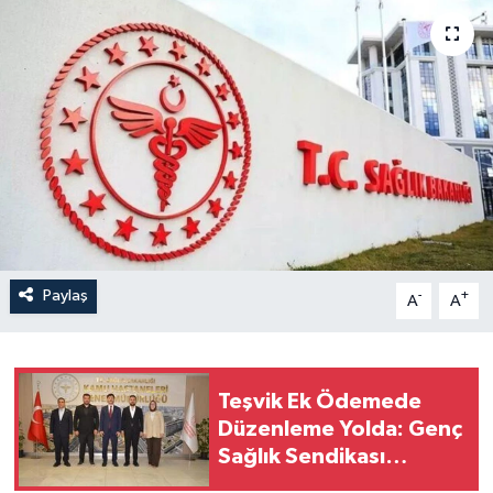
Paylaş
-
+
A
A
Teşvik Ek Ödemede
Düzenleme Yolda: Genç
Sağlık Sendikası
Sahanın Taleplerini