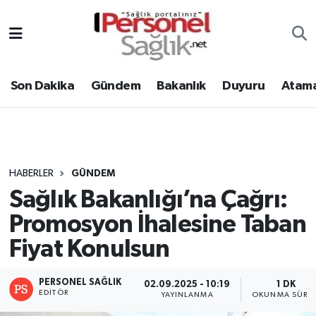
Son Dakika
Nöbetçi Eczaneler
Son Dakika
Gündem
Bakanlık
Duyuru
Atama
Gündem
Hava Durumu
Bakanlık
Trafik Durumu
Duyuru
Süper Lig Puan Durumu ve Fikstür
HABERLER
GÜNDEM
Sağlık Bakanlığı’na Çağrı:
Atamalar
Tüm Manşetler
Promosyon İhalesine Taban
Mevzuat
Son Dakika Haberleri
Fiyat Konulsun
Sendika
Haber Arşivi
PERSONEL SAĞLIK
02.09.2025 - 10:19
1 DK
EDITÖR
YAYINLANMA
OKUNMA SÜRES
Kpss - Sınav