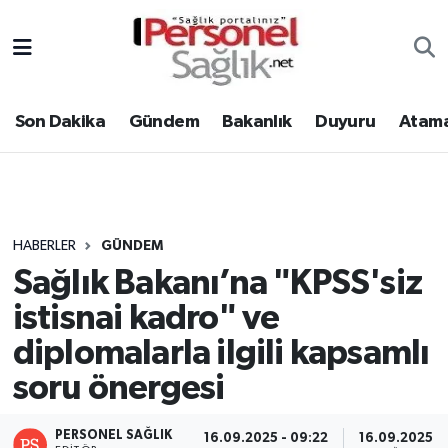
Son Dakika
Nöbetçi Eczaneler
Son Dakika
Gündem
Bakanlık
Duyuru
Atama
Gündem
Hava Durumu
Bakanlık
Trafik Durumu
Duyuru
Süper Lig Puan Durumu ve Fikstür
HABERLER
GÜNDEM
Sağlık Bakanı’na "KPSS'siz
Atamalar
Tüm Manşetler
istisnai kadro" ve
Mevzuat
Son Dakika Haberleri
diplomalarla ilgili kapsamlı
soru önergesi
Sendika
Haber Arşivi
Kpss - Sınav
PERSONEL SAĞLIK
16.09.2025 - 09:22
16.09.2025 -