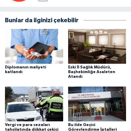
Bunlar da ilginizi çekebilir
Diplomanın maliyeti
Eski İl Sağlık Müdürü,
katlandı
Başhekimliğe Asaleten
Atandı
Vergi ve para cezaları
Bu ilde Geçici
tahsilatında diikkat çekici
Görevlendirme İptalleri