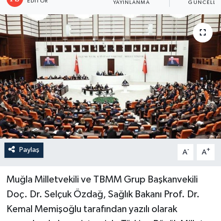
EDITÖR
YAYINLANMA
GÜNCELLE
Paylaş
-
+
A
A
Muğla Milletvekili ve TBMM Grup Başkanvekili
Doç. Dr. Selçuk Özdağ, Sağlık Bakanı Prof. Dr.
Kemal Memişoğlu tarafından yazılı olarak