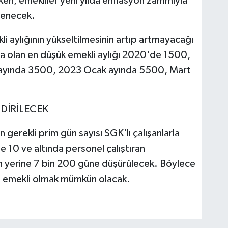
ken, emekliler yeni yılda enflasyon zammıyla
renecek.
i aylığının yükseltilmesinin artıp artmayacağı
ra olan en düşük emekli aylığı 2020'de 1500,
yında 3500, 2023 Ocak ayında 5500, Mart
DİRİLECEK
n gerekli prim gün sayısı SGK'lı çalışanlarla
 10 ve altında personel çalıştıran
ün yerine 7 bin 200 güne düşürülecek. Böylece
n emekli olmak mümkün olacak.