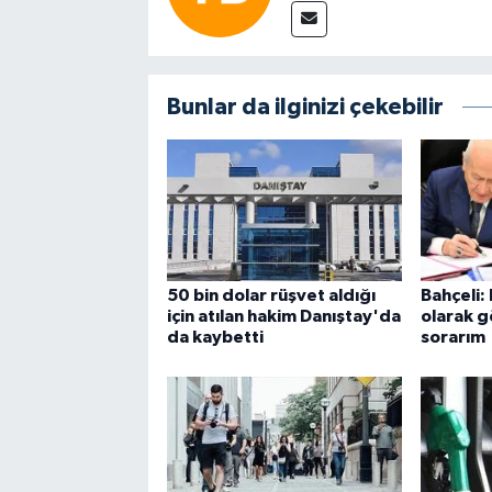
Bunlar da ilginizi çekebilir
50 bin dolar rüşvet aldığı
Bahçeli:
için atılan hakim Danıştay'da
olarak gö
da kaybetti
sorarım