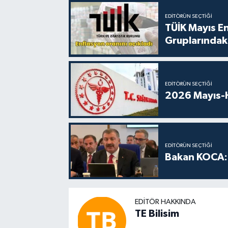
EDITÖRÜN SEÇTIĞI
TÜİK Mayıs E
Gruplarındaki
EDITÖRÜN SEÇTIĞI
2026 Mayıs-H
EDITÖRÜN SEÇTIĞI
Bakan KOCA: 
EDITÖR HAKKINDA
TE Bilisim