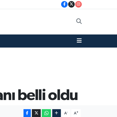
ı belli oldu
-
+
A
A