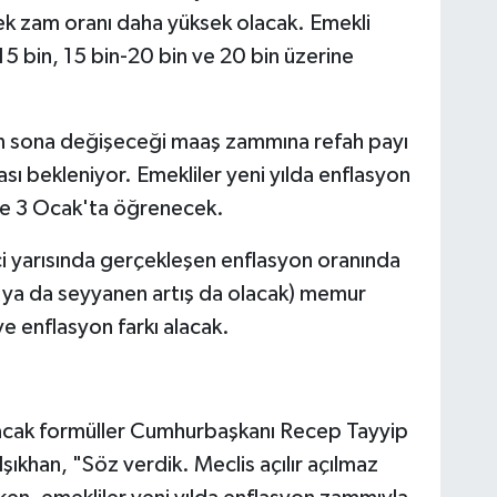
ek zam oranı daha yüksek olacak. Emekli
5 bin, 15 bin-20 bin ve 20 bin üzerine
n sona değişeceği maaş zammına refah payı
sı bekleniyor. Emekliler yeni yılda enflasyon
ise 3 Ocak'ta öğrenecek.
nci yarısında gerçekleşen enflasyon oranında
 ya da seyyanen artış da olacak) memur
ve enflasyon farkı alacak.
lacak formüller Cumhurbaşkanı Recep Tayyip
ıkhan, "Söz verdik. Meclis açılır açılmaz