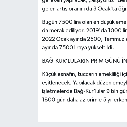
gereken yapılacak, çalışıyoruz" der
gelen artış oranını da 3 Ocak'ta öğ
Bugün 7500 lira olan en düşük emekl
da merak ediliyor. 2019'da 1000 li
2022 Ocak ayında 2500, Temmuz a
ayında 7500 liraya yükseltildi.
BAĞ-KUR'LULARIN PRİM GÜNÜ İN
Küçük esnafın, tüccarın emekliliği içi
eşitlenecek. Yapılacak düzenlemeyle
işletmelerde Bağ-Kur'lular 9 bin g
1800 gün daha az primle 5 yıl erke