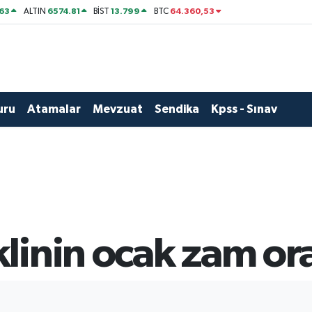
63
6574.81
13.799
64.360,53
ALTIN
BİST
BTC
uru
Atamalar
Mevzuat
Sendika
Kpss - Sınav
inin ocak zam oran