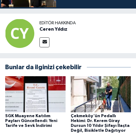
EDITÖR HAKKINDA
Ceren Yıldız
Bunlar da ilginizi çekebilir
SGK Muayene Katılım
Çekmeköy'ün Pedallı
Payları Güncellendi: Yeni
Hekimi: Dr. Kerem Giray
Tarife ve Sevk İndirimi
Dursun 10 Yıldır Şifayı İlaçta
Değil, Bisikletle Dağıtıyor