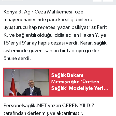
Konya 3. Ağır Ceza Mahkemesi, özel
muayenehanesinde para karşılığı binlerce
uyuşturucu hap reçetesi yazan psikiyatrist Ferit
K. ve bağlantılı olduğu iddia edilen Hakan Y.'ye
15'er yıl 9'ar ay hapis cezası verdi. Karar, sağlık
sisteminde güveni sarsan bir tabloyu gözler
önüne serdi.
Sağlık Bakanı
Memişoğlu: 'Üreten
Sağlık' Modeliyle Yerli
İlaç ve Teknoloji
Hamlesi Başlıyor
Personelsaglik.NET yazarı CEREN YILDIZ
tarafından derlenmiş ve aktarılmıştır.