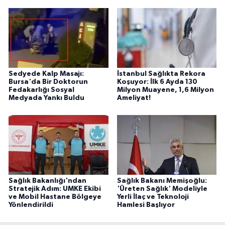
Sedyede Kalp Masajı:
İstanbul Sağlıkta Rekora
Bursa'da Bir Doktorun
Koşuyor: İlk 6 Ayda 130
Fedakarlığı Sosyal
Milyon Muayene, 1,6 Milyon
Medyada Yankı Buldu
Ameliyat!
Sağlık Bakanlığı'ndan
Sağlık Bakanı Memişoğlu:
Stratejik Adım: UMKE Ekibi
'Üreten Sağlık' Modeliyle
ve Mobil Hastane Bölgeye
Yerli İlaç ve Teknoloji
Yönlendirildi
Hamlesi Başlıyor