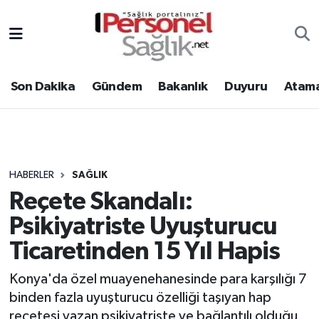
Son Dakika
Nöbetçi Eczaneler
Son Dakika
Gündem
Bakanlık
Duyuru
Atama
Gündem
Hava Durumu
Bakanlık
Trafik Durumu
Duyuru
Süper Lig Puan Durumu ve Fikstür
HABERLER
SAĞLIK
Reçete Skandalı:
Atamalar
Tüm Manşetler
Psikiyatriste Uyuşturucu
Mevzuat
Son Dakika Haberleri
Ticaretinden 15 Yıl Hapis
Sendika
Haber Arşivi
Konya'da özel muayenehanesinde para karşılığı 7
binden fazla uyuşturucu özelliği taşıyan hap
Kpss - Sınav
reçetesi yazan psikiyatriste ve bağlantılı olduğu