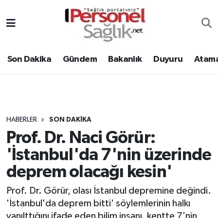
Son Dakika
Nöbetçi Eczaneler
Son Dakika
Gündem
Bakanlık
Duyuru
Atama
Gündem
Hava Durumu
Bakanlık
Trafik Durumu
Duyuru
Süper Lig Puan Durumu ve Fikstür
HABERLER
SON DAKIKA
Prof. Dr. Naci Görür:
Atamalar
Tüm Manşetler
'İstanbul'da 7'nin üzerinde
Mevzuat
Son Dakika Haberleri
deprem olacağı kesin'
Sendika
Haber Arşivi
Prof. Dr. Görür, olası İstanbul depremine değindi.
'İstanbul'da deprem bitti' söylemlerinin halkı
Kpss - Sınav
yanılttığını ifade eden bilim insanı, kentte 7'nin