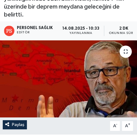
üzerinde bir deprem meydana geleceğini de
belirtti.
PERSONEL SAĞLIK
14.08.2025 - 10:33
2 DK
EDITÖR
YAYINLANMA
OKUNMA SÜRES
Paylaş
-
+
A
A