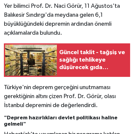
Yer bilimci Prof. Dr. Naci Görür, 11 Ağustos'ta
Balıkesir Sındırgı'da meydana gelen 6,1
büyüklüğündeki depremin ardından önemli
açıklamalarda bulundu.
Güncel taklit - tağşiş ve
sağlığı tehlikeye
düşürecek gıda
kullanan firmalar
yayınlandı
Türkiye'nin deprem gerçeğini unutmaması
gerektiğinin altını çizen Prof. Dr. Görür, olası
İstanbul depremini de değerlendirdi.
"Deprem hazırlıkları devlet politikası haline
gelmeli"