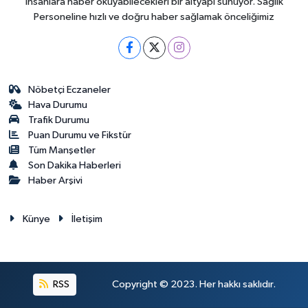
insanlara haber okuyabilecekleri bir altyapı sunuyor. Sağlık
Personeline hızlı ve doğru haber sağlamak önceliğimiz
Nöbetçi Eczaneler
Hava Durumu
Trafik Durumu
Puan Durumu ve Fikstür
Tüm Manşetler
Son Dakika Haberleri
Haber Arşivi
Künye
İletişim
RSS
Copyright © 2023. Her hakkı saklıdır.