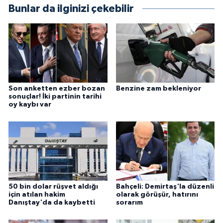
Bunlar da ilginizi çekebilir
Son anketten ezber bozan
Benzine zam bekleniyor
sonuçlar! İki partinin tarihi
oy kaybı var
50 bin dolar rüşvet aldığı
Bahçeli: Demirtaş'la düzenli
için atılan hakim
olarak görüşür, hatırını
Danıştay'da da kaybetti
sorarım