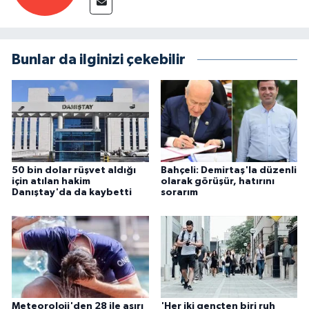
Bunlar da ilginizi çekebilir
50 bin dolar rüşvet aldığı
Bahçeli: Demirtaş'la düzenli
için atılan hakim
olarak görüşür, hatırını
Danıştay'da da kaybetti
sorarım
Meteoroloji'den 28 ile aşırı
'Her iki gençten biri ruh