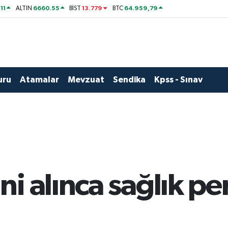
11
6660.55
13.779
64.959,79
ALTIN
BİST
BTC
uru
Atamalar
Mevzuat
Sendika
Kpss - Sınav
i alınca sağlık pe