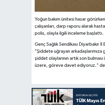
Yoğun bakım ünitesi hasar görürken
çalışanları, darp raporu alarak hast
polis, olayla ilgili inceleme başlattı.
Genç Sağlık Sendikası Diyarbakır İl 
"Şiddete uğrayan arkadaşlarımıza ge
şiddet olaylarının artık son bulması i
üzere, göreve davet ediyoruz." de
EDITÖRÜN SEÇTIĞI
TÜİK Mayıs E