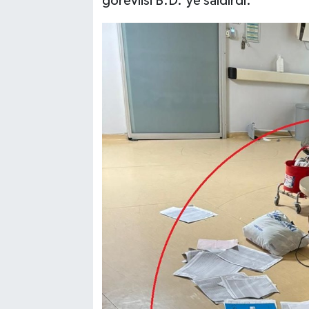
görevlisi B.D.'ye saldırdı.