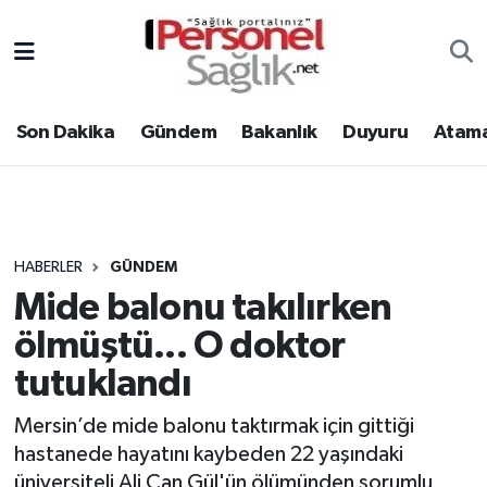
Son Dakika
Nöbetçi Eczaneler
Son Dakika
Gündem
Bakanlık
Duyuru
Atama
Gündem
Hava Durumu
Bakanlık
Trafik Durumu
Duyuru
Süper Lig Puan Durumu ve Fikstür
HABERLER
GÜNDEM
Mide balonu takılırken
Atamalar
Tüm Manşetler
ölmüştü... O doktor
Mevzuat
Son Dakika Haberleri
tutuklandı
Sendika
Haber Arşivi
Mersin’de mide balonu taktırmak için gittiği
hastanede hayatını kaybeden 22 yaşındaki
Kpss - Sınav
üniversiteli Ali Can Gül'ün ölümünden sorumlu