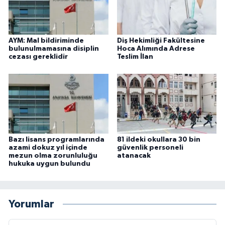
AYM: Mal bildiriminde
Diş Hekimliği Fakültesine
bulunulmamasına disiplin
Hoca Alımında Adrese
cezası gereklidir
Teslim İlan
Bazı lisans programlarında
81 ildeki okullara 30 bin
azami dokuz yıl içinde
güvenlik personeli
mezun olma zorunluluğu
atanacak
hukuka uygun bulundu
Yorumlar