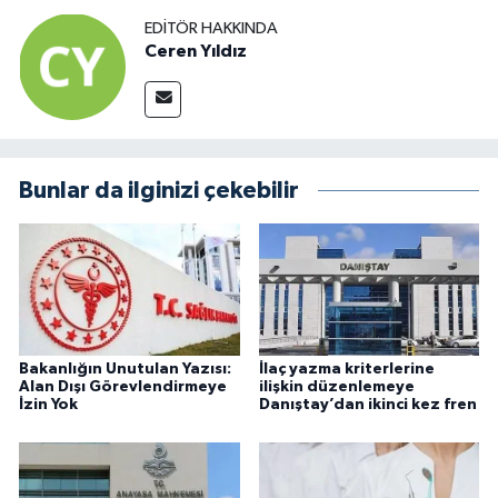
EDITÖR HAKKINDA
Ceren Yıldız
Bunlar da ilginizi çekebilir
Bakanlığın Unutulan Yazısı:
İlaç yazma kriterlerine
Alan Dışı Görevlendirmeye
ilişkin düzenlemeye
İzin Yok
Danıştay’dan ikinci kez fren