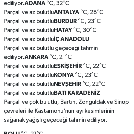
ediliyor.
ADANA
°C, 32°C
Parçalı ve az bulutlu
ANTALYA
°C, 28°C
Parçalı ve az bulutlu
BURDUR
°C, 23°C
Parçalı ve az bulutlu
HATAY
°C, 30°C
Parçalı ve az bulutlu
İÇ ANADOLU
Parçalı ve az bulutlu geçeceği tahmin
ediliyor.
ANKARA
°C, 21°C
Parçalı ve az bulutlu
ESKİŞEHİR
°C, 22°C
Parçalı ve az bulutlu
KONYA
°C, 23°C
Parçalı ve az bulutlu
NEVŞEHİR
°C, 22°C
Parçalı ve az bulutlu
BATI KARADENİZ
Parçalı ve çok bulutlu, Bartın, Zonguldak ve Sinop
çevreleri ile Kastamonu'nun kıyı kesimlerinin
sağanak yağışlı geçeceği tahmin ediliyor.