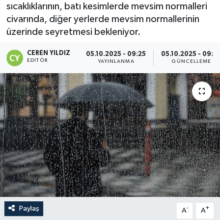
sıcaklıklarının, batı kesimlerde mevsim normalleri
civarında, diğer yerlerde mevsim normallerinin
üzerinde seyretmesi bekleniyor.
CEREN YILDIZ
05.10.2025 - 09:25
05.10.2025 - 09:3
EDITÖR
YAYINLANMA
GÜNCELLEME
Paylaş
-
+
A
A