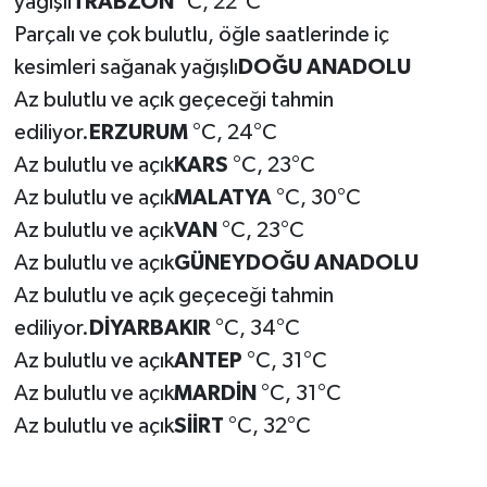
yağışlı
TRABZON
°C, 22°C
Parçalı ve çok bulutlu, öğle saatlerinde iç
kesimleri sağanak yağışlı
DOĞU ANADOLU
Az bulutlu ve açık geçeceği tahmin
ediliyor.
ERZURUM
°C, 24°C
Az bulutlu ve açık
KARS
°C, 23°C
Az bulutlu ve açık
MALATYA
°C, 30°C
Az bulutlu ve açık
VAN
°C, 23°C
Az bulutlu ve açık
GÜNEYDOĞU ANADOLU
Az bulutlu ve açık geçeceği tahmin
ediliyor.
DİYARBAKIR
°C, 34°C
Az bulutlu ve açık
ANTEP
°C, 31°C
Az bulutlu ve açık
MARDİN
°C, 31°C
Az bulutlu ve açık
SİİRT
°C, 32°C