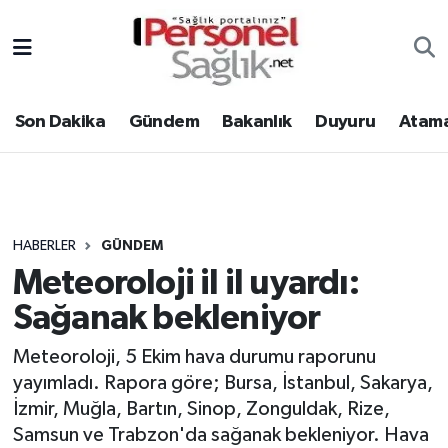
Son Dakika
Nöbetçi Eczaneler
Son Dakika
Gündem
Bakanlık
Duyuru
Atama
Gündem
Hava Durumu
Bakanlık
Trafik Durumu
Duyuru
Süper Lig Puan Durumu ve Fikstür
HABERLER
GÜNDEM
Meteoroloji il il uyardı:
Atamalar
Tüm Manşetler
Sağanak bekleniyor
Mevzuat
Son Dakika Haberleri
Meteoroloji, 5 Ekim hava durumu raporunu
yayımladı. Rapora göre; Bursa, İstanbul, Sakarya,
Sendika
Haber Arşivi
İzmir, Muğla, Bartın, Sinop, Zonguldak, Rize,
Kpss - Sınav
Samsun ve Trabzon'da sağanak bekleniyor. Hava