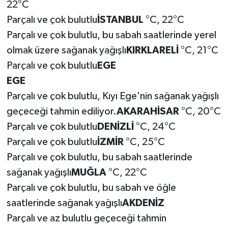
22°C
Parçalı ve çok bulutlu
İSTANBUL
°C, 22°C
Parçalı ve çok bulutlu, bu sabah saatlerinde yerel
olmak üzere sağanak yağışlı
KIRKLARELİ
°C, 21°C
Parçalı ve çok bulutlu
EGE
EGE
Parçalı ve çok bulutlu, Kıyı Ege'nin sağanak yağışlı
geçeceği tahmin ediliyor.
AKARAHİSAR
°C, 20°C
Parçalı ve çok bulutlu
DENİZLİ
°C, 24°C
Parçalı ve çok bulutlu
İZMİR
°C, 25°C
Parçalı ve çok bulutlu, bu sabah saatlerinde
sağanak yağışlı
MUĞLA
°C, 22°C
Parçalı ve çok bulutlu, bu sabah ve öğle
saatlerinde sağanak yağışlı
AKDENİZ
Parçalı ve az bulutlu geçeceği tahmin