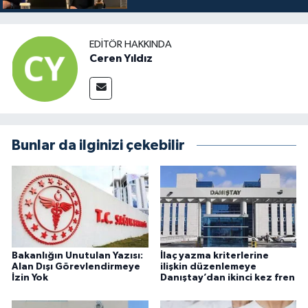
EDITÖR HAKKINDA
Ceren Yıldız
Bunlar da ilginizi çekebilir
Bakanlığın Unutulan Yazısı:
İlaç yazma kriterlerine
Alan Dışı Görevlendirmeye
ilişkin düzenlemeye
İzin Yok
Danıştay’dan ikinci kez fren