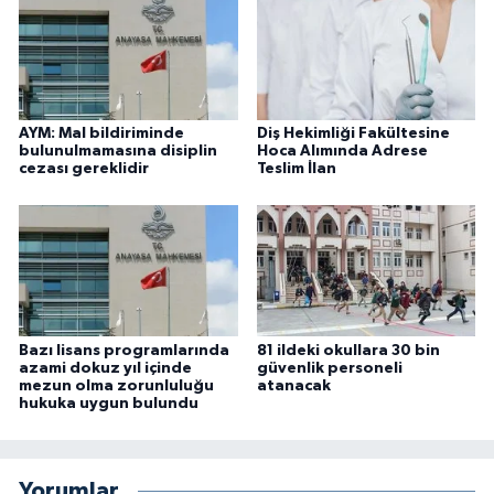
AYM: Mal bildiriminde
Diş Hekimliği Fakültesine
bulunulmamasına disiplin
Hoca Alımında Adrese
cezası gereklidir
Teslim İlan
Bazı lisans programlarında
81 ildeki okullara 30 bin
azami dokuz yıl içinde
güvenlik personeli
mezun olma zorunluluğu
atanacak
hukuka uygun bulundu
Yorumlar