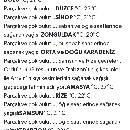
BOLU
°C, 21°C
Parçalı ve çok bulutlu
DÜZCE
°C, 23°C
Parçalı ve çok bulutlu
SİNOP
°C, 21°C
Parçalı ve çok bulutlu, sabah ve öğle saatlerinde
sağanak yağışlı
ZONGULDAK
°C, 20°C
Parçalı ve çok bulutlu, bu sabah saatlerinde
sağanak yağışlı
ORTA ve DOĞU KARADENİZ
Parçalı ve çok bulutlu, Samsun ve Rize çevreleri,
Ordu'nun, Giresun'un ve Trabzon'un iç kesimleri
ile Artvin'in kıyı kesimlerinin sağanak yağışlı
geçeceği tahmin ediliyor.
AMASYA
°C, 27°C
Parçalı ve çok bulutlu
RİZE
°C, 22°C
Parçalı ve çok bulutlu, öğle saatlerinde sağanak
yağışlı
SAMSUN
°C, 21°C
Parçalı ve çok bulutlu, öğle saatlerinde sağanak