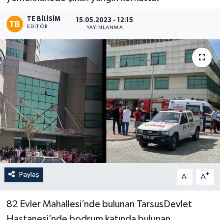
TE BILISIM
15.05.2023 - 12:15
EDITÖR
YAYINLANMA
Paylaş
-
+
A
A
82 Evler Mahallesi’nde bulunan TarsusDevlet
Hastanesi’nde bodrum katında bulunan