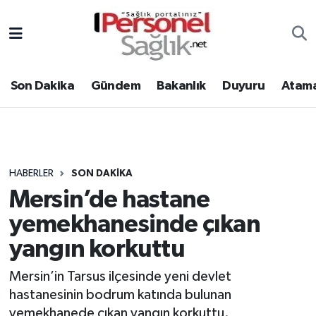
Son Dakika
Nöbetçi Eczaneler
Son Dakika
Gündem
Bakanlık
Duyuru
Atama
Gündem
Hava Durumu
Bakanlık
Trafik Durumu
Duyuru
Süper Lig Puan Durumu ve Fikstür
HABERLER
SON DAKIKA
Mersin’de hastane
Atamalar
Tüm Manşetler
yemekhanesinde çıkan
Mevzuat
Son Dakika Haberleri
yangın korkuttu
Sendika
Haber Arşivi
Mersin’in Tarsus ilçesinde yeni devlet
hastanesinin bodrum katında bulunan
Kpss - Sınav
yemekhanede çıkan yangın korkuttu.