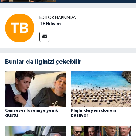
EDITÖR HAKKINDA
TE Bilisim
Bunlar da ilginizi çekebilir
Cansever lösemiye yenik
Plajlarda yeni dönem
düştü
başlıyor