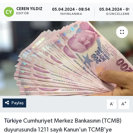
CEREN YILDIZ
05.04.2024 - 08:54
05.04.2024 - 09:
EDITÖR
YAYINLANMA
GÜNCELLEME
Paylaş
-
+
A
A
Türkiye
Cumhuriyet Merkez Bankasının (TCMB)
duyurusunda 1211 sayılı Kanun'un TCMB'ye