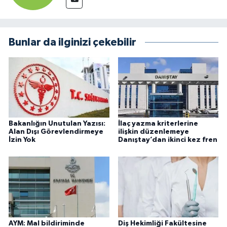
Bunlar da ilginizi çekebilir
Bakanlığın Unutulan Yazısı:
İlaç yazma kriterlerine
Alan Dışı Görevlendirmeye
ilişkin düzenlemeye
İzin Yok
Danıştay’dan ikinci kez fren
AYM: Mal bildiriminde
Diş Hekimliği Fakültesine