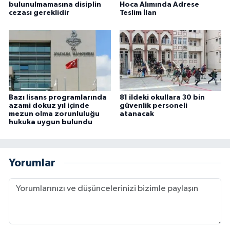
bulunulmamasına disiplin
Hoca Alımında Adrese
cezası gereklidir
Teslim İlan
Bazı lisans programlarında
81 ildeki okullara 30 bin
azami dokuz yıl içinde
güvenlik personeli
mezun olma zorunluluğu
atanacak
hukuka uygun bulundu
Yorumlar