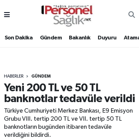
Son Dakika
Nöbetçi Eczaneler
Son Dakika
Gündem
Bakanlık
Duyuru
Atama
Gündem
Hava Durumu
Bakanlık
Trafik Durumu
Duyuru
Süper Lig Puan Durumu ve Fikstür
HABERLER
GÜNDEM
Yeni 200 TL ve 50 TL
Atamalar
Tüm Manşetler
banknotlar tedavüle verildi
Mevzuat
Son Dakika Haberleri
Türkiye Cumhuriyeti Merkez Bankası, E9 Emisyon
Grubu VIII. tertip 200 TL ve VII. tertip 50 TL
Sendika
Haber Arşivi
banknotların bugünden itibaren tedavüle
Kpss - Sınav
verildiğini bildirdi.