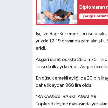
Diplomanın m
İçeriği Görünt
İşçi ve Bağ-Kur emeklileri ise ocakta
yüzde 12.19 oranında zam almıştı. 
eridi.
Asgari ücret ocakta 28 bin 75 lira o
lirası da ilk ayda eridi. Asgari ücret
En düşük emekli aylığı da 20 bin lira
daha ilk aydan 968 lira oldu.
‘RAKAMSAL BASKILAMALAR’
Toplu sözleşme masasında yer alan 