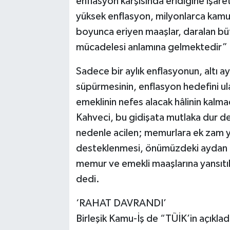
enflasyon karşısında eridiğine işar
yüksek enflasyon, milyonlarca kamu 
boyunca eriyen maaşlar, daralan büt
mücadelesi anlamına gelmektedir” 
Sadece bir aylık enflasyonun, altı ay
süpürmesinin, enflasyon hedefini ul
emeklinin nefes alacak hâlinin kalm
Kahveci, bu gidişata mutlaka dur de
nedenle acilen; memurlara ek zam yap
desteklenmesi, önümüzdeki aydan 
memur ve emekli maaşlarına yansıtı
dedi.
‘RAHAT DAVRANDI’
Birleşik Kamu-İş de “TÜİK’in açıkladı