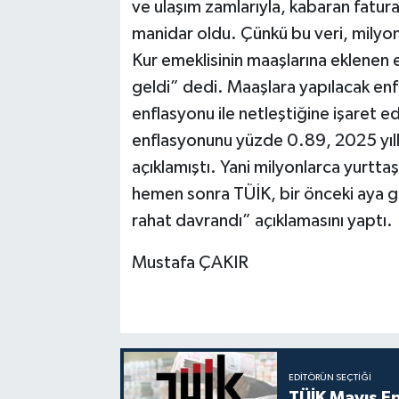
ve ulaşım zamlarıyla, kabaran fatura
manidar oldu. Çünkü bu veri, milyo
Kur emeklisinin maaşlarına eklenen 
geldi” dedi. Maaşlara yapılacak enf
enflasyonu ile netleştiğine işaret e
enflasyonunu yüzde 0.89, 2025 yıl
açıklamıştı. Yani milyonlarca yurtta
hemen sonra TÜİK, bir önceki aya 
rahat davrandı” açıklamasını yaptı.
Mustafa ÇAKIR
EDITÖRÜN SEÇTIĞI
TÜİK Mayıs E