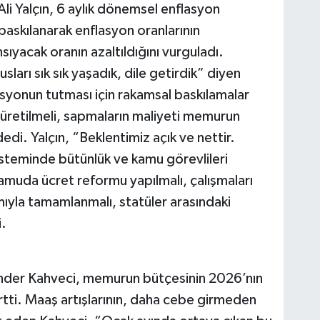
i Yalçın, 6 aylık dönemsel enflasyon
 baskılanarak enflasyon oranlarının
yacak oranın azaltıldığını vurguladı.
arı sık sık yaşadık, dile getirdik” diyen
syonun tutması için rakamsal baskılamalar
ar üretilmeli, sapmaların maliyeti memurun
edi. Yalçın, “Beklentimiz açık ve nettir.
steminde bütünlük ve kamu görevlileri
kamuda ücret reformu yapılmalı, çalışmaları
ımıyla tamamlanmalı, statüler arasındaki
i.
nder Kahveci, memurun bütçesinin 2026’nın
irtti. Maaş artışlarının, daha cebe girmeden