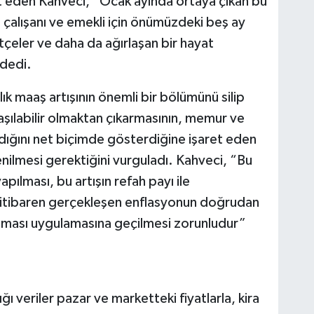
et eden Kahveci, “Ocak ayında ortaya çıkan bu
çalışanı ve emekli için önümüzdeki beş ay
çeler ve daha da ağırlaşan bir hayat
dedi.
lık maaş artışının önemli bir bölümünü silip
aşılabilir olmaktan çıkarmasının, memur ve
adığını net biçimde gösterdiğine işaret eden
nilmesi gerektiğini vurguladı. Kahveci, “Bu
ılması, bu artışın refah payı ile
itibaren gerçekleşen enflasyonun doğrudan
lması uygulamasına geçilmesi zorunludur”
ğı veriler pazar ve marketteki fiyatlarla, kira