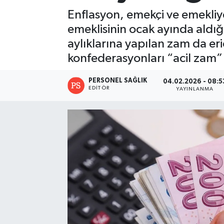
Enflasyon, emekçi ve emekliy
emeklisinin ocak ayında aldığ
aylıklarına yapılan zam da er
konfederasyonları “acil zam” t
PERSONEL SAĞLIK
04.02.2026 - 08:5
EDITÖR
YAYINLANMA