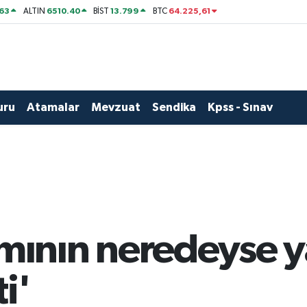
63
6510.40
13.799
64.225,61
ALTIN
BİST
BTC
uru
Atamalar
Mevzuat
Sendika
Kpss - Sınav
nın neredeyse ya
i'