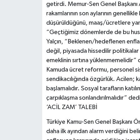
getirdi. Memur-Sen Genel Başkanı Al
rakamlarının son aylarının genellikle
düşürüldüğünü, maaş/ücretlere yansı
“Geçtiğimiz dönemlerde de bu hususl
Yalçın, “Beklenen/hedeflenen enfla
değil, piyasada hissedilir politikal
emeklinin sırtına yüklenmemelidir” d
Kamuda ücret reformu, personel si
sendikacılığında özgürlük. Acilen; 
başlamalıdır. Sosyal tarafların katıl
çarpıklaşma sonlandırılmalıdır” ded
‘ACİL ZAM’ TALEBİ
Türkiye Kamu-Sen Genel Başkanı Ö
daha ilk ayından alarm verdiğini bel