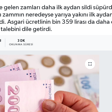
e gelen zamları daha ilk aydan sildi süp
ı zammın neredeyse yarıya yakını ilk aydan 
idi. Asgari ücretlinin bin 359 lirası da d
alebini dile getirdi.
3
3 DK
OKUNMA SÜRESI