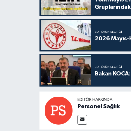
Gruplarındaki
EDITÖRÜN SEÇTIĞI
2026 Mayıs-H
EDITÖRÜN SEÇTIĞI
Bakan KOCA: 
EDITÖR HAKKINDA
Personel Sağlık