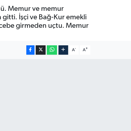
ürdü. Memur ve memur
gitti. İşçi ve Bağ-Kur emekli
aha cebe girmeden uçtu. Memur
-
+
A
A