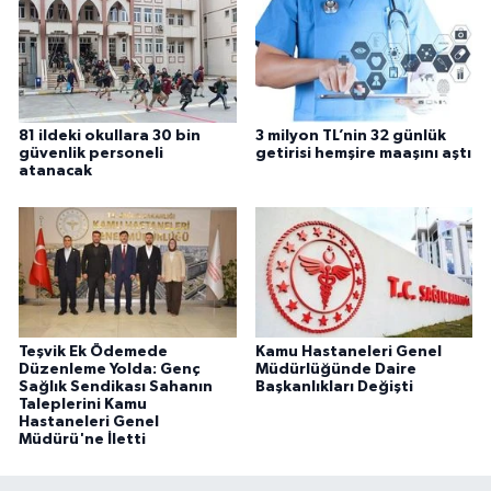
81 ildeki okullara 30 bin
3 milyon TL’nin 32 günlük
güvenlik personeli
getirisi hemşire maaşını aştı
atanacak
Teşvik Ek Ödemede
Kamu Hastaneleri Genel
Düzenleme Yolda: Genç
Müdürlüğünde Daire
Sağlık Sendikası Sahanın
Başkanlıkları Değişti
Taleplerini Kamu
Hastaneleri Genel
Müdürü'ne İletti