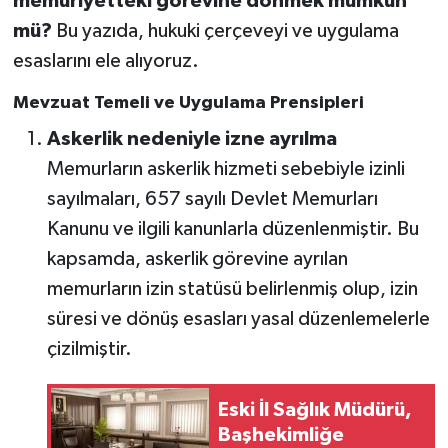
memuriyetteki görevine dönmek mümkün
mü?
Bu yazıda, hukuki çerçeveyi ve uygulama
esaslarını ele alıyoruz.
Mevzuat Temeli ve Uygulama Prensipleri
Askerlik nedeniyle izne ayrılma
Memurların askerlik hizmeti sebebiyle izinli
sayılmaları, 657 sayılı Devlet Memurları
Kanunu ve ilgili kanunlarla düzenlenmiştir. Bu
kapsamda, askerlik görevine ayrılan
memurların izin statüsü belirlenmiş olup, izin
süresi ve dönüş esasları yasal düzenlemelerle
çizilmiştir.
Eski İl Sağlık Müdürü,
Başhekimliğe