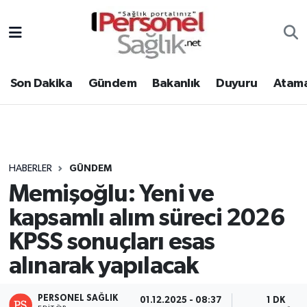
Son Dakika
Nöbetçi Eczaneler
Son Dakika
Gündem
Bakanlık
Duyuru
Atama
Gündem
Hava Durumu
Bakanlık
Trafik Durumu
Duyuru
Süper Lig Puan Durumu ve Fikstür
HABERLER
GÜNDEM
Memişoğlu: Yeni ve
Atamalar
Tüm Manşetler
kapsamlı alım süreci 2026
Mevzuat
Son Dakika Haberleri
KPSS sonuçları esas
alınarak yapılacak
Sendika
Haber Arşivi
Kpss - Sınav
PERSONEL SAĞLIK
01.12.2025 - 08:37
1 DK