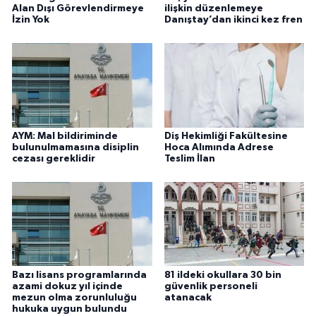
Alan Dışı Görevlendirmeye
ilişkin düzenlemeye
İzin Yok
Danıştay’dan ikinci kez fren
AYM: Mal bildiriminde
Diş Hekimliği Fakültesine
bulunulmamasına disiplin
Hoca Alımında Adrese
cezası gereklidir
Teslim İlan
Bazı lisans programlarında
81 ildeki okullara 30 bin
azami dokuz yıl içinde
güvenlik personeli
mezun olma zorunluluğu
atanacak
hukuka uygun bulundu