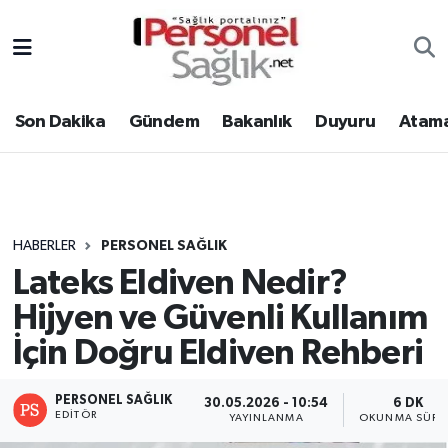
Son Dakika
Nöbetçi Eczaneler
Son Dakika
Gündem
Bakanlık
Duyuru
Atama
Gündem
Hava Durumu
Bakanlık
Trafik Durumu
Duyuru
Süper Lig Puan Durumu ve Fikstür
HABERLER
PERSONEL SAĞLIK
Lateks Eldiven Nedir?
Atamalar
Tüm Manşetler
Hijyen ve Güvenli Kullanım
Mevzuat
Son Dakika Haberleri
İçin Doğru Eldiven Rehberi
Sendika
Haber Arşivi
PERSONEL SAĞLIK
30.05.2026 - 10:54
6 DK
EDITÖR
YAYINLANMA
OKUNMA SÜRE
Kpss - Sınav