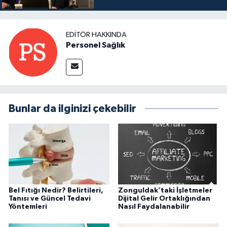
EDITÖR HAKKINDA
Personel Sağlık
Bunlar da ilginizi çekebilir
Bel Fıtığı Nedir? Belirtileri,
Zonguldak’taki İşletmeler
Tanısı ve Güncel Tedavi
Dijital Gelir Ortaklığından
Yöntemleri
Nasıl Faydalanabilir