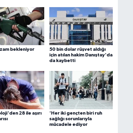
 zam bekleniyor
50 bin dolar rüşvet aldığı
için atılan hakim Danıştay'da
da kaybetti
oji'den 28 ile aşırı
'Her iki gençten biri ruh
rısı
sağlığı sorunlarıyla
mücadele ediyor