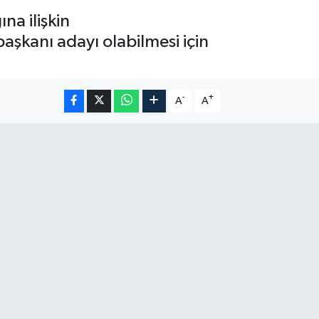
a ilişkin
şkanı adayı olabilmesi için
-
+
A
A