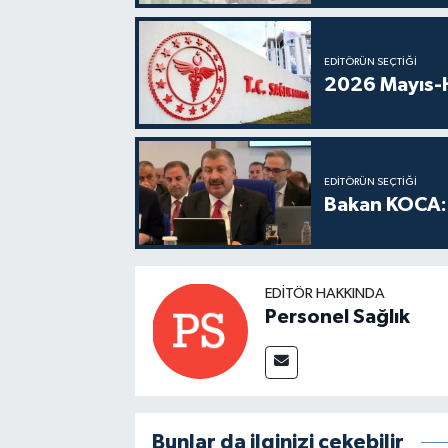
EDITÖRÜN SEÇTIĞI
2026 Mayıs-H
EDITÖRÜN SEÇTIĞI
Bakan KOCA: 
EDITÖR HAKKINDA
Personel Sağlık
Bunlar da ilginizi çekebilir