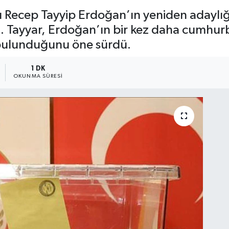
Recep Tayyip Erdoğan’ın yeniden adaylığın
Tayyar, Erdoğan’ın bir kez daha cumhurba
 bulunduğunu öne sürdü.
1 DK
OKUNMA SÜRESI