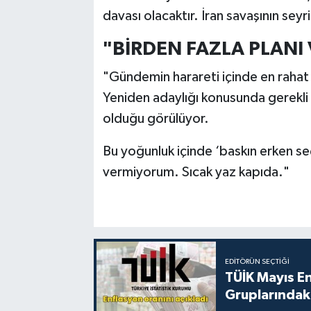
davası olacaktır. İran savaşının seyr
"BİRDEN FAZLA PLANI
"Gündemin harareti içinde en rah
Yeniden adaylığı konusunda gerekli 
olduğu görülüyor.
Bu yoğunluk içinde ‘baskın erken se
vermiyorum. Sıcak yaz kapıda."
EDITÖRÜN SEÇTIĞI
TÜİK Mayıs E
Gruplarındaki