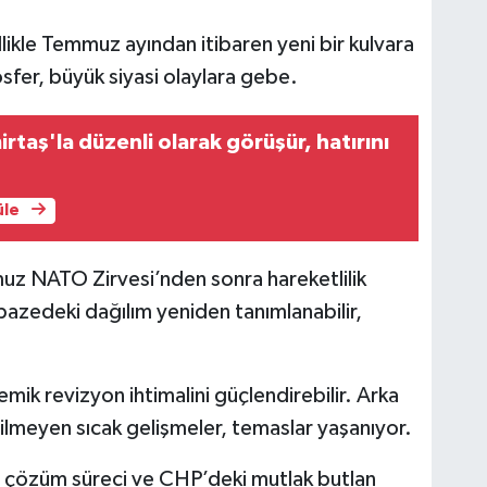
likle Temmuz ayından itibaren yeni bir kulvara
sfer, büyük siyasi olaylara gebe.
rtaş'la düzenli olarak görüşür, hatırını
üle
uz NATO Zirvesi’nden sonra hareketlilik
, yelpazedeki dağılım yeniden tanımlanabilir,
emik revizyon ihtimalini güçlendirebilir. Arka
rilmeyen sıcak gelişmeler, temaslar yaşanıyor.
si, çözüm süreci ve CHP’deki mutlak butlan