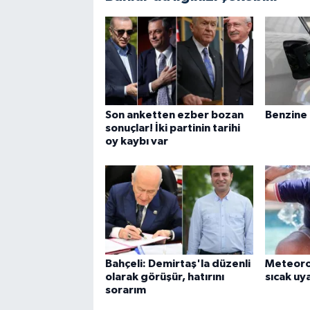
Son anketten ezber bozan
Benzine
sonuçlar! İki partinin tarihi
oy kaybı var
Bahçeli: Demirtaş'la düzenli
Meteorol
olarak görüşür, hatırını
sıcak uya
sorarım