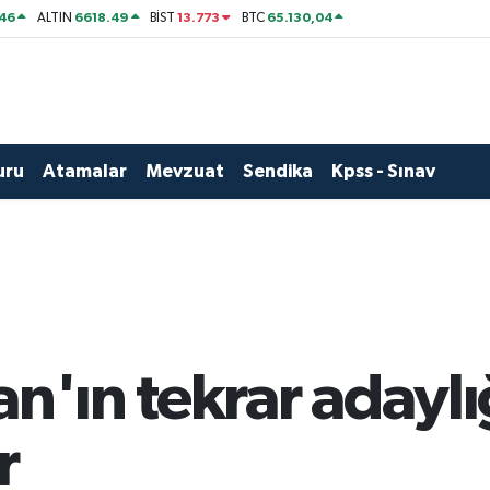
46
6618.49
13.773
65.130,04
ALTIN
BİST
BTC
uru
Atamalar
Mevzuat
Sendika
Kpss - Sınav
n'ın tekrar adaylı
r