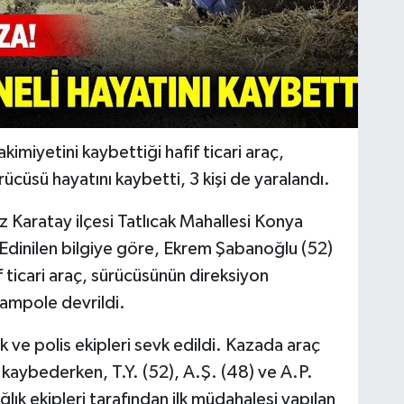
miyetini kaybettiği hafif ticari araç,
cüsü hayatını kaybetti, 3 kişi de yaralandı.
 Karatay ilçesi Tatlıcak Mahallesi Konya
Edinilen bilgiye göre, Ekrem Şabanoğlu (52)
f ticari araç, sürücüsünün direksiyon
ampole devrildi.
k ve polis ekipleri sevk edildi. Kazada araç
kaybederken, T.Y. (52), A.Ş. (48) ve A.P.
lık ekipleri tarafından ilk müdahalesi yapılan