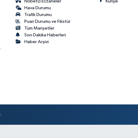
Nöbetçi Eczaneler
Künye
Hava Durumu
Trafik Durumu
Puan Durumu ve Fikstür
Tüm Manşetler
Son Dakika Haberleri
Haber Arşivi
r
.