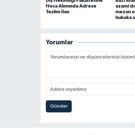
Diş Hekimliği Fakültesine
Bazı lis
Hoca Alımında Adrese
azami do
Teslim İlan
mezun o
hukuka 
Yorumlar
Gönder