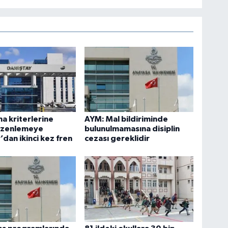
ma kriterlerine
AYM: Mal bildiriminde
düzenlemeye
bulunulmamasına disiplin
’dan ikinci kez fren
cezası gereklidir