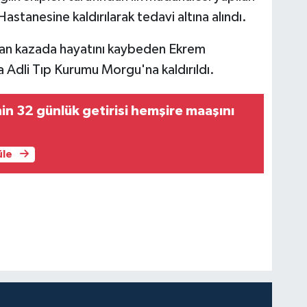
astanesine kaldırılarak tedavi altına alındı.
dan kazada hayatını kaybeden Ekrem
Adli Tıp Kurumu Morgu'na kaldırıldı.
nin 32 günlük getirisi hemşire maaşını
üle