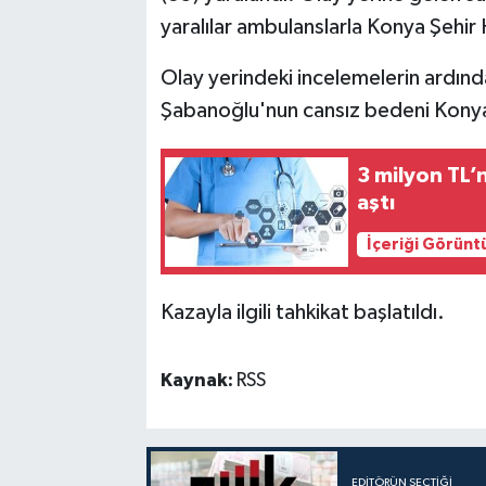
yaralılar ambulanslarla Konya Şehir H
Olay yerindeki incelemelerin ardın
Şabanoğlu'nun cansız bedeni Konya 
3 milyon TL’
aştı
İçeriği Görünt
Kazayla ilgili tahkikat başlatıldı.
Kaynak:
RSS
EDITÖRÜN SEÇTIĞI