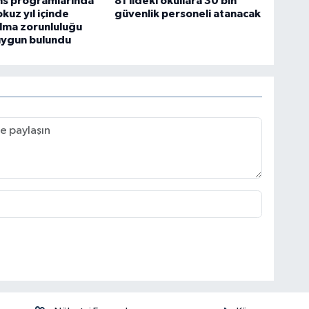
ans programlarında
81 ildeki okullara 30 bin
kuz yıl içinde
güvenlik personeli atanacak
lma zorunluluğu
uygun bulundu