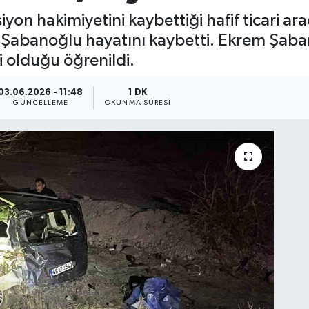
on hakimiyetini kaybettiği hafif ticari ara
Şabanoğlu hayatını kaybetti. Ekrem Şab
i olduğu öğrenildi.
03.06.2026 - 11:48
1 DK
GÜNCELLEME
OKUNMA SÜRESI