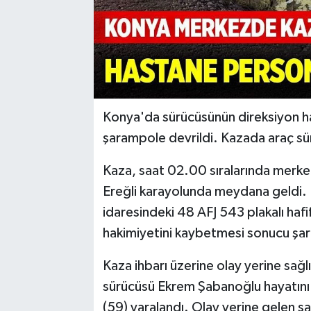
Konya'da sürücüsünün direksiyon haki
şarampole devrildi. Kazada araç sürü
Kaza, saat 02.00 sıralarında merkez
Ereğli karayolunda meydana geldi. 
idaresindeki 48 AFJ 543 plakalı hafi
hakimiyetini kaybetmesi sonucu şar
Kaza ihbarı üzerine olay yerine sağlı
sürücüsü Ekrem Şabanoğlu hayatını 
(59) yaralandı. Olay yerine gelen sağ