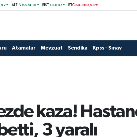
897
6574.81
13.887
64.360,53
ALTIN
BİST
BTC
uru
Atamalar
Mevzuat
Sendika
Kpss - Sınav
zde kaza! Hastane
etti, 3 yaralı