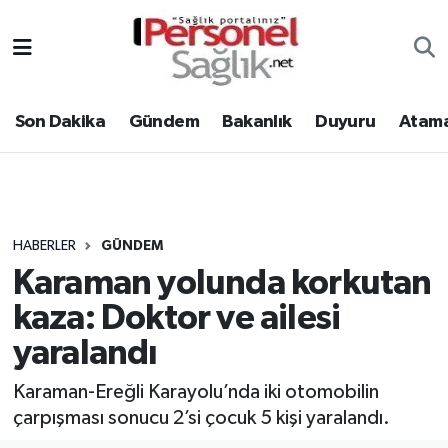
Son Dakika
Nöbetçi Eczaneler
Son Dakika
Gündem
Bakanlık
Duyuru
Atama
Gündem
Hava Durumu
Bakanlık
Trafik Durumu
Duyuru
Süper Lig Puan Durumu ve Fikstür
HABERLER
GÜNDEM
Karaman yolunda korkutan
Atamalar
Tüm Manşetler
kaza: Doktor ve ailesi
Mevzuat
Son Dakika Haberleri
yaralandı
Sendika
Haber Arşivi
Karaman-Ereğli Karayolu’nda iki otomobilin
çarpışması sonucu 2’si çocuk 5 kişi yaralandı.
Kpss - Sınav