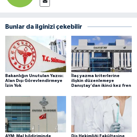
Bunlar da ilginizi çekebilir
Bakanlığın Unutulan Yazısı:
İlaç yazma kriterlerine
Alan Dışı Görevlendirmeye
ilişkin düzenlemeye
İzin Yok
Danıştay’dan ikinci kez fren
AYM: Mal bildiriminde
Diş Hekimliği Fakültesine