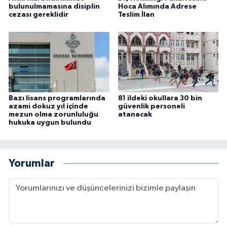
bulunulmamasına disiplin
Hoca Alımında Adrese
cezası gereklidir
Teslim İlan
Bazı lisans programlarında
81 ildeki okullara 30 bin
azami dokuz yıl içinde
güvenlik personeli
mezun olma zorunluluğu
atanacak
hukuka uygun bulundu
Yorumlar