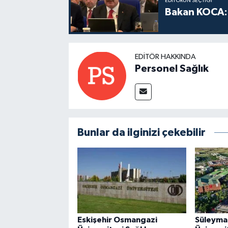
EDITÖRÜN SEÇTIĞI
Bakan KOCA: 
EDITÖR HAKKINDA
Personel Sağlık
Bunlar da ilginizi çekebilir
Eskişehir Osmangazi
Süleyma