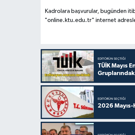
Kadrolara başvurular, bugünden iti
"online.ktu.edu.tr" internet adresl
EDITÖRÜN SEÇTIĞI
TÜİK Mayıs E
Gruplarındaki
EDITÖRÜN SEÇTIĞI
2026 Mayıs-H