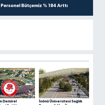
Personel Bütçemiz % 184 Arttı
n Demirel
İnönü Üniversitesi Sağlık