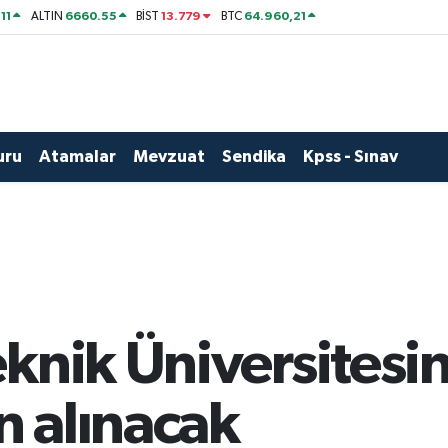
11
6660.55
13.779
64.960,21
ALTIN
BİST
BTC
uru
Atamalar
Mevzuat
Sendika
Kpss - Sınav
knik Üniversitesi
 alınacak