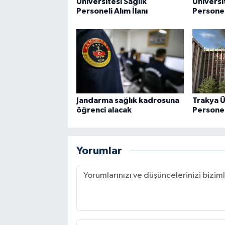
Üniversitesi Sağlık
Üniversi
Personeli Alım İlanı
Personeli
Jandarma sağlık kadrosuna
Trakya Ü
öğrenci alacak
Personeli
Yorumlar