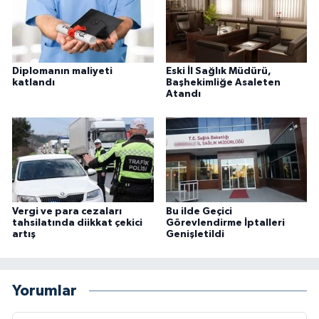
Diplomanın maliyeti
Eski İl Sağlık Müdürü,
katlandı
Başhekimliğe Asaleten
Atandı
Vergi ve para cezaları
Bu ilde Geçici
tahsilatında diikkat çekici
Görevlendirme İptalleri
artış
Genişletildi
Yorumlar