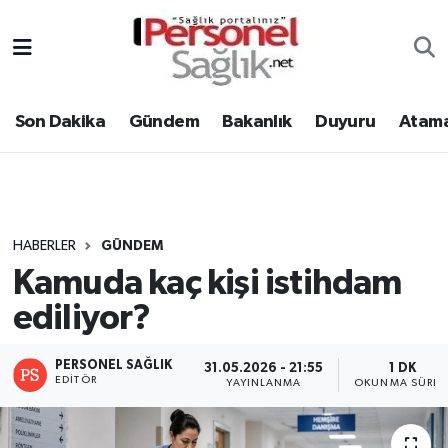
Son Dakika
Nöbetçi Eczaneler
Son Dakika
Gündem
Bakanlık
Duyuru
Atama
Gündem
Hava Durumu
Bakanlık
Trafik Durumu
Duyuru
Süper Lig Puan Durumu ve Fikstür
HABERLER
GÜNDEM
Kamuda kaç kişi istihdam
Atamalar
Tüm Manşetler
ediliyor?
Mevzuat
Son Dakika Haberleri
PERSONEL SAĞLIK
31.05.2026 - 21:55
1 DK
Sendika
Haber Arşivi
EDITÖR
YAYINLANMA
OKUNMA SÜRES
Kpss - Sınav