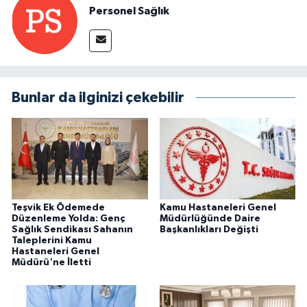
Personel Sağlık
Bunlar da ilginizi çekebilir
Teşvik Ek Ödemede
Kamu Hastaneleri Genel
Düzenleme Yolda: Genç
Müdürlüğünde Daire
Sağlık Sendikası Sahanın
Başkanlıkları Değişti
Taleplerini Kamu
Hastaneleri Genel
Müdürü'ne İletti