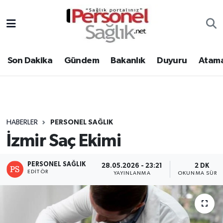
Son Dakika
Nöbetçi Eczaneler
Son Dakika
Gündem
Bakanlık
Duyuru
Atama
Gündem
Hava Durumu
Bakanlık
Trafik Durumu
Duyuru
Süper Lig Puan Durumu ve Fikstür
HABERLER
PERSONEL SAĞLIK
İzmir Saç Ekimi
Atamalar
Tüm Manşetler
Mevzuat
Son Dakika Haberleri
PERSONEL SAĞLIK
28.05.2026 - 23:21
2 DK
EDITÖR
YAYINLANMA
OKUNMA SÜRES
Sendika
Haber Arşivi
Kpss - Sınav