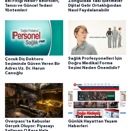
Bel Fıtığı Nedir? Belirtileri,
Zonguldak’taki İşletmeler
Tanısı ve Güncel Tedavi
Dijital Gelir Ortaklığından
Yöntemleri
Nasıl Faydalanabilir
Sağlık Profesyonelleri İçin
Çocuk Diş Doktoru
Doğru Medikal Forma
Seçiminde Güven Veren Bir
Seçimi Neden Önemlidir?
Adres Uz. Dr. Harun
Canoğlu
Overpass'ta Kabuslar
Günlük Hayattan Yaşam
Gerçek Oluyor: Piyasayı
Haberleri
Sallayan O Kasa Hala