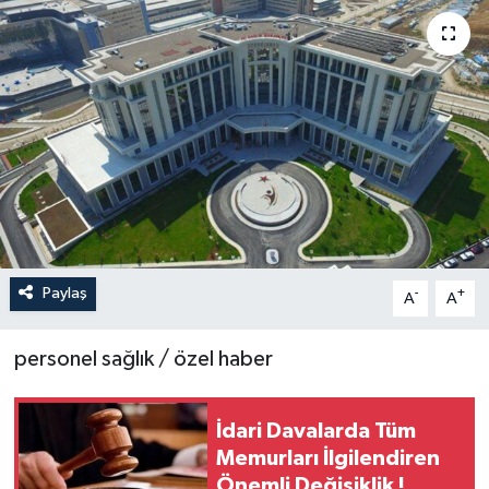
Paylaş
-
+
A
A
personel sağlık / özel haber
İdari Davalarda Tüm
Memurları İlgilendiren
Önemli Değişiklik !