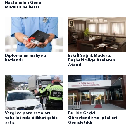
Hastaneleri Genel
Müdürü'ne İletti
Diplomanın maliyeti
Eski İl Sağlık Müdürü,
katlandı
Başhekimliğe Asaleten
Atandı
Vergi ve para cezaları
Bu ilde Geçici
tahsilatında diikkat çekici
Görevlendirme İptalleri
artış
Genişletildi