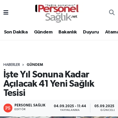
Son Dakika
Nöbetçi Eczaneler
Son Dakika
Gündem
Bakanlık
Duyuru
Atama
Gündem
Hava Durumu
Bakanlık
Trafik Durumu
Duyuru
Süper Lig Puan Durumu ve Fikstür
HABERLER
GÜNDEM
İşte Yıl Sonuna Kadar
Atamalar
Tüm Manşetler
Açılacak 41 Yeni Sağlık
Mevzuat
Son Dakika Haberleri
Tesisi
Sendika
Haber Arşivi
PERSONEL SAĞLIK
04.09.2025 - 11:44
05.09.2025 -
EDITÖR
YAYINLANMA
GÜNCELLE
Kpss - Sınav