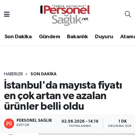
Son Dakika
Nöbetçi Eczaneler
Son Dakika
Gündem
Bakanlık
Duyuru
Atama
Gündem
Hava Durumu
Bakanlık
Trafik Durumu
Duyuru
Süper Lig Puan Durumu ve Fikstür
HABERLER
SON DAKIKA
İstanbul'da mayısta fiyatı
Atamalar
Tüm Manşetler
en çok artan ve azalan
Mevzuat
Son Dakika Haberleri
ürünler belli oldu
Sendika
Haber Arşivi
PERSONEL SAĞLIK
02.06.2026 - 14:16
1 DK
EDITÖR
YAYINLANMA
OKUNMA SÜRES
Kpss - Sınav