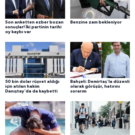
Son anketten ezber bozan
Benzine zam bekleniyor
sonuçlar! İki partinin tarihi
oy kaybı var
50 bin dolar rüşvet aldığı
Bahçeli: Demirtaş'la düzenli
için atılan hakim
olarak görüşür, hatırını
Danıştay'da da kaybetti
sorarım