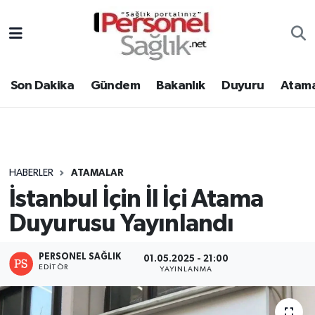
Son Dakika
Nöbetçi Eczaneler
Son Dakika
Gündem
Bakanlık
Duyuru
Atama
Gündem
Hava Durumu
Bakanlık
Trafik Durumu
Duyuru
Süper Lig Puan Durumu ve Fikstür
HABERLER
ATAMALAR
İstanbul İçin İl İçi Atama
Atamalar
Tüm Manşetler
Duyurusu Yayınlandı
Mevzuat
Son Dakika Haberleri
PERSONEL SAĞLIK
01.05.2025 - 21:00
Sendika
Haber Arşivi
EDITÖR
YAYINLANMA
Kpss - Sınav