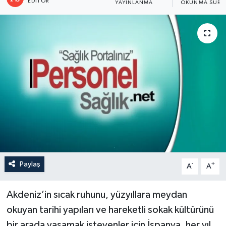
EDITÖR
YAYINLANMA
OKUNMA SÜRES
Paylaş
-
+
A
A
Akdeniz’in sıcak ruhunu, yüzyıllara meydan
okuyan tarihi yapıları ve hareketli sokak kültürünü
bir arada yaşamak isteyenler için İspanya, her yıl