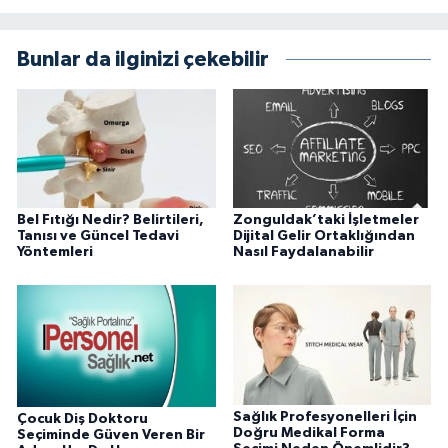
Bunlar da ilginizi çekebilir
Bel Fıtığı Nedir? Belirtileri,
Zonguldak’taki İşletmeler
Tanısı ve Güncel Tedavi
Dijital Gelir Ortaklığından
Yöntemleri
Nasıl Faydalanabilir
Sağlık Profesyonelleri İçin
Çocuk Diş Doktoru
Doğru Medikal Forma
Seçiminde Güven Veren Bir