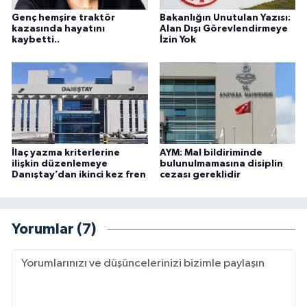
Genç hemşire traktör
Bakanlığın Unutulan Yazısı:
kazasında hayatını
Alan Dışı Görevlendirmeye
kaybetti..
İzin Yok
İlaç yazma kriterlerine
AYM: Mal bildiriminde
ilişkin düzenlemeye
bulunulmamasına disiplin
Danıştay’dan ikinci kez fren
cezası gereklidir
Yorumlar (7)