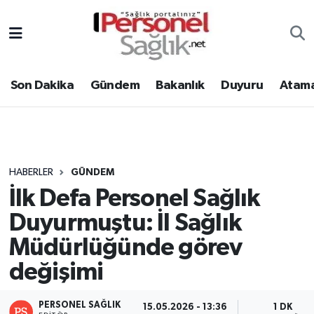
Son Dakika
Nöbetçi Eczaneler
Son Dakika
Gündem
Bakanlık
Duyuru
Atama
Gündem
Hava Durumu
Bakanlık
Trafik Durumu
Duyuru
Süper Lig Puan Durumu ve Fikstür
HABERLER
GÜNDEM
İlk Defa Personel Sağlık
Atamalar
Tüm Manşetler
Duyurmuştu: İl Sağlık
Mevzuat
Son Dakika Haberleri
Müdürlüğünde görev
değişimi
Sendika
Haber Arşivi
Kpss - Sınav
PERSONEL SAĞLIK
15.05.2026 - 13:36
1 DK