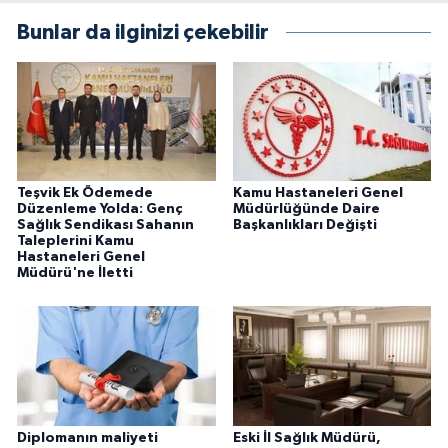
Bunlar da ilginizi çekebilir
Teşvik Ek Ödemede
Kamu Hastaneleri Genel
Düzenleme Yolda: Genç
Müdürlüğünde Daire
Sağlık Sendikası Sahanın
Başkanlıkları Değişti
Taleplerini Kamu
Hastaneleri Genel
Müdürü'ne İletti
Diplomanın maliyeti
Eski İl Sağlık Müdürü,