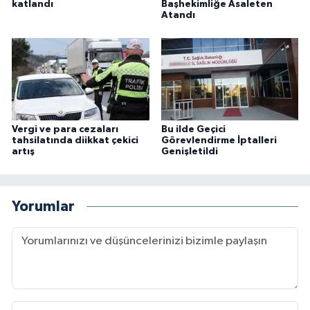
katlandı
Başhekimliğe Asaleten
Atandı
Vergi ve para cezaları
Bu ilde Geçici
tahsilatında diikkat çekici
Görevlendirme İptalleri
artış
Genişletildi
Yorumlar