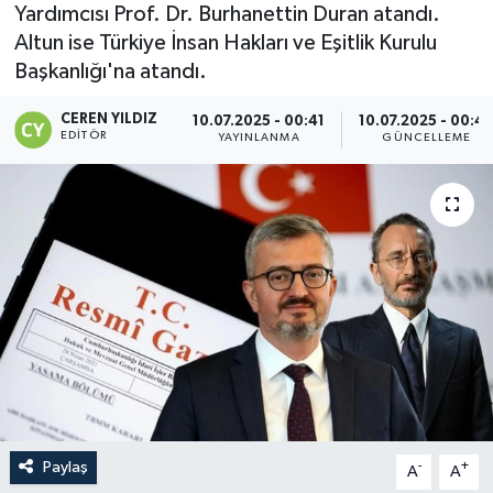
Yardımcısı Prof. Dr. Burhanettin Duran atandı.
Altun ise Türkiye İnsan Hakları ve Eşitlik Kurulu
Başkanlığı'na atandı.
CEREN YILDIZ
10.07.2025 - 00:41
10.07.2025 - 00:4
EDITÖR
YAYINLANMA
GÜNCELLEME
Paylaş
-
+
A
A