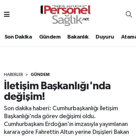
Son Dakika
Nöbetçi Eczaneler
Son Dakika
Gündem
Bakanlık
Duyuru
Atama
Gündem
Hava Durumu
Bakanlık
Trafik Durumu
Duyuru
Süper Lig Puan Durumu ve Fikstür
HABERLER
GÜNDEM
İletişim Başkanlığı'nda
Atamalar
Tüm Manşetler
değişim!
Mevzuat
Son Dakika Haberleri
Son dakika haberi: Cumhurbaşkanlığı İletişim
Başkanlığı'nda görev değişimi oldu.
Sendika
Haber Arşivi
Cumhurbaşkanı Erdoğan'ın imzasıyla yayımlanan
Kpss - Sınav
karara göre Fahrettin Altun yerine Dışişleri Bakan