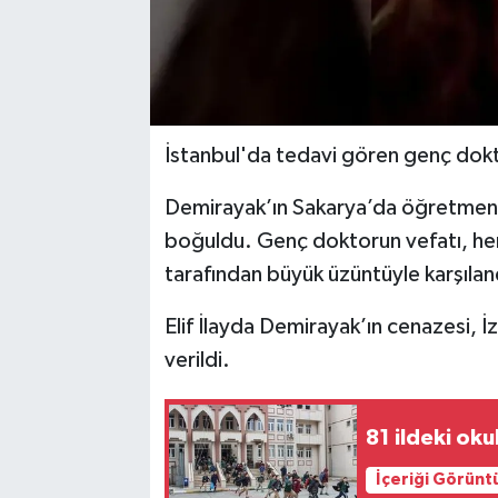
İstanbul'da tedavi gören genç dokto
Demirayak’ın Sakarya’da öğretmenlik
boğuldu. Genç doktorun vefatı, hem
tarafından büyük üzüntüyle karşılan
Elif İlayda Demirayak’ın cenazesi, 
verildi.
81 ildeki ok
İçeriği Görünt