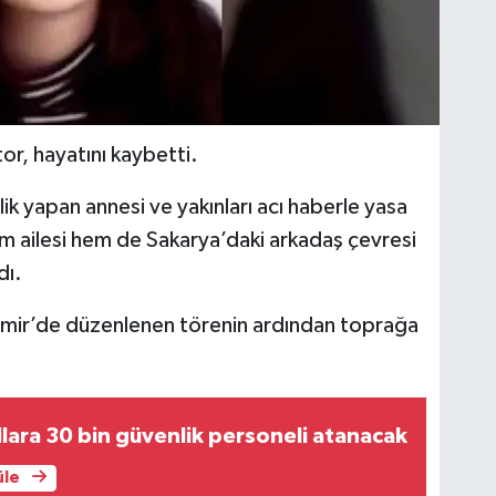
r, hayatını kaybetti.
 yapan annesi ve yakınları acı haberle yasa
 ailesi hem de Sakarya’daki arkadaş çevresi
dı.
İzmir’de düzenlenen törenin ardından toprağa
ullara 30 bin güvenlik personeli atanacak
üle