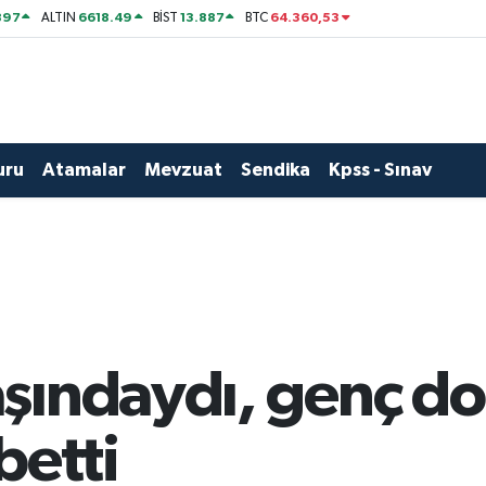
897
6618.49
13.887
64.360,53
ALTIN
BİST
BTC
uru
Atamalar
Mevzuat
Sendika
Kpss - Sınav
şındaydı, genç do
betti