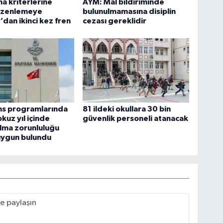
ma kriterlerine
AYM: Mal bildiriminde
düzenlemeye
bulunulmamasına disiplin
’dan ikinci kez fren
cezası gereklidir
ans programlarında
81 ildeki okullara 30 bin
kuz yıl içinde
güvenlik personeli atanacak
lma zorunluluğu
uygun bulundu