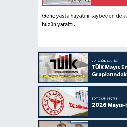
Genç yaşta hayatını kaybeden dokto
hüzün yarattı.
EDITÖRÜN SEÇTIĞI
TÜİK Mayıs E
Gruplarındaki
EDITÖRÜN SEÇTIĞI
2026 Mayıs-H