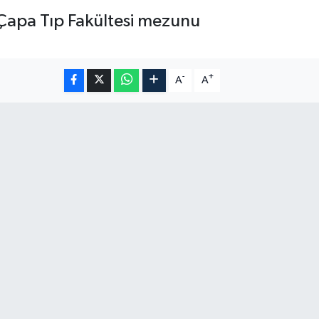
 Çapa Tıp Fakültesi mezunu
-
+
A
A