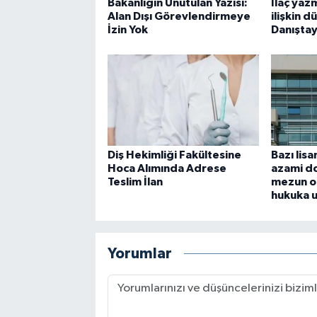
Bakanlığın Unutulan Yazısı:
İlaç yaz
Alan Dışı Görevlendirmeye
ilişkin 
İzin Yok
Danıştay
Diş Hekimliği Fakültesine
Bazı lis
Hoca Alımında Adrese
azami do
Teslim İlan
mezun o
hukuka 
Yorumlar