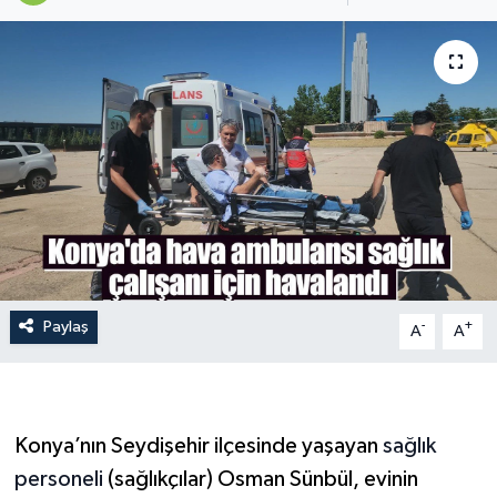
Paylaş
-
+
A
A
Konya’nın Seydişehir ilçesinde yaşayan
sağlık
personeli
(sağlıkçılar) Osman Sünbül, evinin