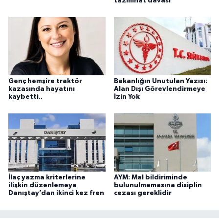
tazminat davası
Genç hemşire traktör
Bakanlığın Unutulan Yazısı:
kazasında hayatını
Alan Dışı Görevlendirmeye
kaybetti..
İzin Yok
İlaç yazma kriterlerine
AYM: Mal bildiriminde
ilişkin düzenlemeye
bulunulmamasına disiplin
Danıştay’dan ikinci kez fren
cezası gereklidir