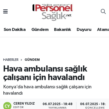
Son Dakika
Nöbetçi Eczaneler
Son Dakika
Gündem
Bakanlık
Duyuru
Atama
Gündem
Hava Durumu
Bakanlık
Trafik Durumu
Duyuru
Süper Lig Puan Durumu ve Fikstür
HABERLER
GÜNDEM
Hava ambulansı sağlık
Atamalar
Tüm Manşetler
çalışanı için havalandı
Mevzuat
Son Dakika Haberleri
Konya’da hava ambulansı sağlık çalışanı için
havalandı
Sendika
Haber Arşivi
CEREN YILDIZ
06.07.2025 - 18:48
06.07.2025 - 18:5
Kpss - Sınav
EDITÖR
YAYINLANMA
GÜNCELLEME