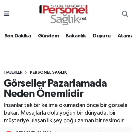
Son Dakika
Nöbetçi Eczaneler
Son Dakika
Gündem
Bakanlık
Duyuru
Atama
Gündem
Hava Durumu
Bakanlık
Trafik Durumu
Duyuru
Süper Lig Puan Durumu ve Fikstür
HABERLER
PERSONEL SAĞLIK
Görseller Pazarlamada
Atamalar
Tüm Manşetler
Neden Önemlidir
Mevzuat
Son Dakika Haberleri
İnsanlar tek bir kelime okumadan önce bir görsele
bakar. Mesajlarla dolu yoğun bir dünyada, bir
Sendika
Haber Arşivi
müşteriye ulaşan ilk şey çoğu zaman bir resimdir
Kpss - Sınav