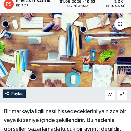
PERSONEL SAĞLIK
01.06.2026 - 10:52
2 DK
EDITÖR
YAYINLANMA
OKUNMA SÜRES
Paylaş
-
+
A
A
Bir markayla ilgili nasıl hissedeceklerini yalnızca bir
veya iki saniye içinde şekillendirir. Bu nedenle
görseller pazarlamada küçük bir ayrıntı değildir.