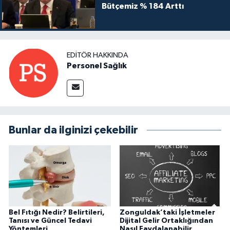
Bütçemiz % 184 Arttı
EDITÖR HAKKINDA
Personel Sağlık
Bunlar da ilginizi çekebilir
Bel Fıtığı Nedir? Belirtileri,
Zonguldak’taki İşletmeler
Tanısı ve Güncel Tedavi
Dijital Gelir Ortaklığından
Yöntemleri
Nasıl Faydalanabilir