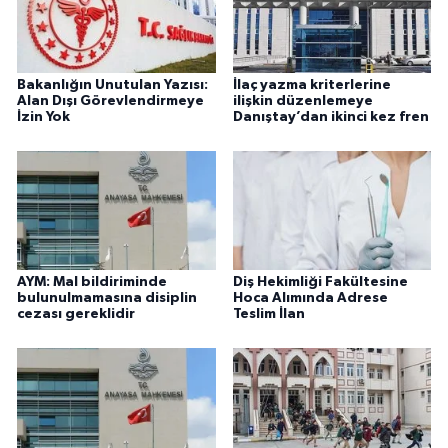
Bakanlığın Unutulan Yazısı:
İlaç yazma kriterlerine
Alan Dışı Görevlendirmeye
ilişkin düzenlemeye
İzin Yok
Danıştay’dan ikinci kez fren
AYM: Mal bildiriminde
Diş Hekimliği Fakültesine
bulunulmamasına disiplin
Hoca Alımında Adrese
cezası gereklidir
Teslim İlan