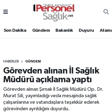
Son Dakika
Nöbetçi Eczaneler
Son Dakika
Gündem
Bakanlık
Duyuru
Atama
Gündem
Hava Durumu
Bakanlık
Trafik Durumu
Duyuru
Süper Lig Puan Durumu ve Fikstür
HABERLER
GÜNDEM
Görevden alınan İl Sağlık
Atamalar
Tüm Manşetler
Müdürü açıklama yaptı
Mevzuat
Son Dakika Haberleri
Görevden alınan Şırnak İl Sağlık Müdürü Op. Dr.
Murat Sili, yayımladığı veda mesajında sağlık
Sendika
Haber Arşivi
çalışanlarına ve vatandaşlara teşekkür ederek
Kpss - Sınav
görevinden ayrıldığını duyurdu.