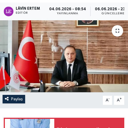
LÂVIN ERTEM
04.06.2026 - 08:54
06.06.2026 - 23:
EDITÖR
YAYINLANMA
GÜNCELLEME
Paylaş
-
+
A
A