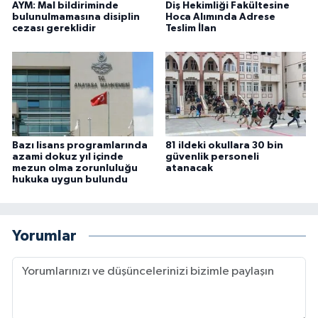
AYM: Mal bildiriminde
Diş Hekimliği Fakültesine
bulunulmamasına disiplin
Hoca Alımında Adrese
cezası gereklidir
Teslim İlan
Bazı lisans programlarında
81 ildeki okullara 30 bin
azami dokuz yıl içinde
güvenlik personeli
mezun olma zorunluluğu
atanacak
hukuka uygun bulundu
Yorumlar