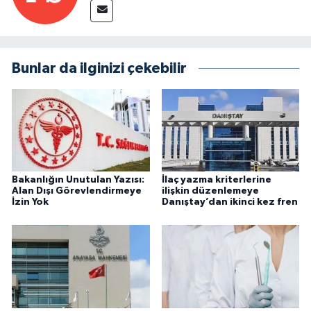
Bunlar da ilginizi çekebilir
Bakanlığın Unutulan Yazısı:
İlaç yazma kriterlerine
Alan Dışı Görevlendirmeye
ilişkin düzenlemeye
İzin Yok
Danıştay’dan ikinci kez fren