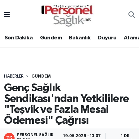
Son Dakika
Nöbetçi Eczaneler
Son Dakika
Gündem
Bakanlık
Duyuru
Atama
Gündem
Hava Durumu
Bakanlık
Trafik Durumu
Duyuru
Süper Lig Puan Durumu ve Fikstür
HABERLER
GÜNDEM
Genç Sağlık
Atamalar
Tüm Manşetler
Sendikası'ndan Yetkililere
Mevzuat
Son Dakika Haberleri
"Teşvik ve Fazla Mesai
Ödemesi" Çağrısı
Sendika
Haber Arşivi
Kpss - Sınav
PERSONEL SAĞLIK
19.05.2026 - 13:07
1 DK