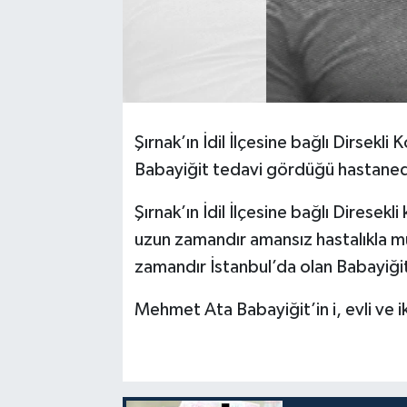
Şırnak’ın İdil İlçesine bağlı Dirsekl
Babayiğit tedavi gördüğü hastaned
Şırnak’ın İdil İlçesine bağlı Direse
uzun zamandır amansız hastalıkla m
zamandır İstanbul’da olan Babayiği
Mehmet Ata Babayiğit’in i, evli ve i