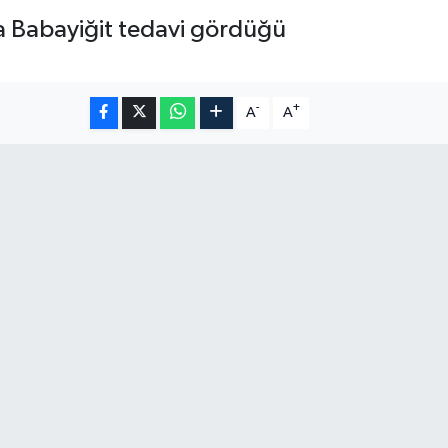
Ata Babayiğit tedavi gördüğü
-
+
A
A