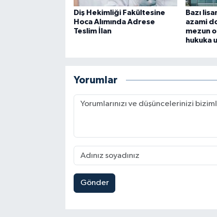
Diş Hekimliği Fakültesine
Bazı lis
Hoca Alımında Adrese
azami do
Teslim İlan
mezun o
hukuka 
Yorumlar
Gönder