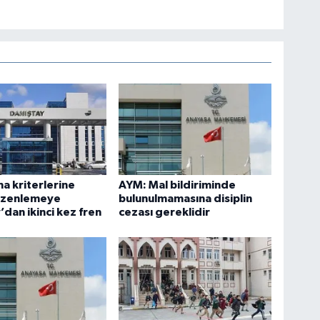
ma kriterlerine
AYM: Mal bildiriminde
düzenlemeye
bulunulmamasına disiplin
’dan ikinci kez fren
cezası gereklidir