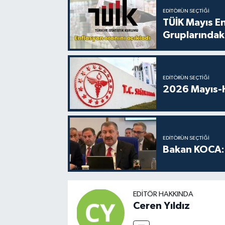
EDITÖRÜN SEÇTIĞI
TÜİK Mayıs E
Gruplarındaki
EDITÖRÜN SEÇTIĞI
2026 Mayıs-H
EDITÖRÜN SEÇTIĞI
Bakan KOCA: 
EDITÖR HAKKINDA
Ceren Yıldız