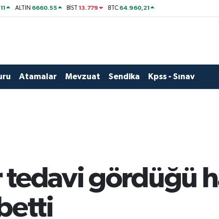
11
6660.55
13.779
64.960,21
ALTIN
BİST
BTC
uru
Atamalar
Mevzuat
Sendika
Kpss - Sınav
 tedavi gördüğü 
betti