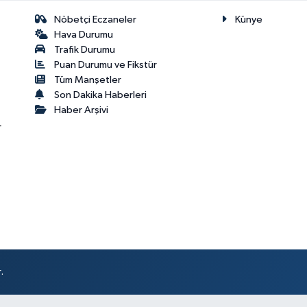
Nöbetçi Eczaneler
Künye
Hava Durumu
Trafik Durumu
Puan Durumu ve Fikstür
Tüm Manşetler
Son Dakika Haberleri
Haber Arşivi
r
.