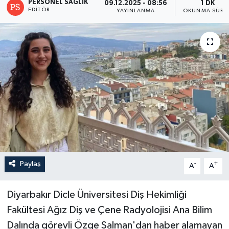
PERSONEL SAĞLIK
09.12.2025 - 08:56
1 DK
EDITÖR
YAYINLANMA
OKUNMA SÜRES
Paylaş
-
+
A
A
Diyarbakır Dicle Üniversitesi Diş Hekimliği
Fakültesi Ağız Diş ve Çene Radyolojisi Ana Bilim
Dalında görevli Özge Salman'dan haber alamayan