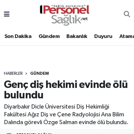
Son Dakika
Nöbetçi Eczaneler
Son Dakika
Gündem
Bakanlık
Duyuru
Atama
Gündem
Hava Durumu
Bakanlık
Trafik Durumu
Duyuru
Süper Lig Puan Durumu ve Fikstür
HABERLER
GÜNDEM
Genç diş hekimi evinde ölü
Atamalar
Tüm Manşetler
bulundu
Mevzuat
Son Dakika Haberleri
Diyarbakır Dicle Üniversitesi Diş Hekimliği
Fakültesi Ağız Diş ve Çene Radyolojisi Ana Bilim
Sendika
Haber Arşivi
Dalında görevli Özge Salman evinde ölü bulundu.
Kpss - Sınav