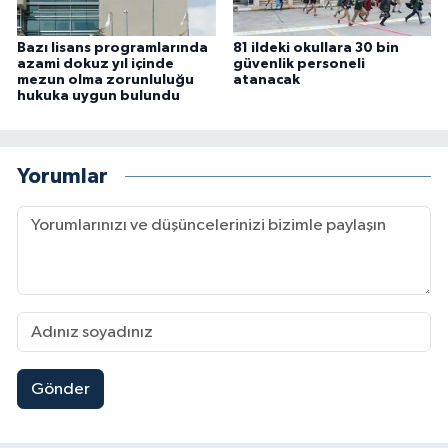
Bazı lisans programlarında
81 ildeki okullara 30 bin
azami dokuz yıl içinde
güvenlik personeli
mezun olma zorunluluğu
atanacak
hukuka uygun bulundu
Yorumlar
Gönder