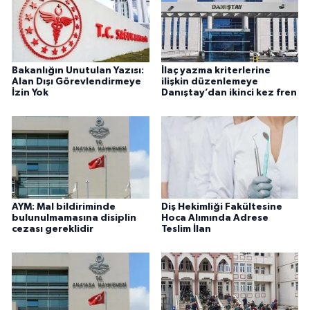
Bakanlığın Unutulan Yazısı:
İlaç yazma kriterlerine
Alan Dışı Görevlendirmeye
ilişkin düzenlemeye
İzin Yok
Danıştay’dan ikinci kez fren
AYM: Mal bildiriminde
Diş Hekimliği Fakültesine
bulunulmamasına disiplin
Hoca Alımında Adrese
cezası gereklidir
Teslim İlan