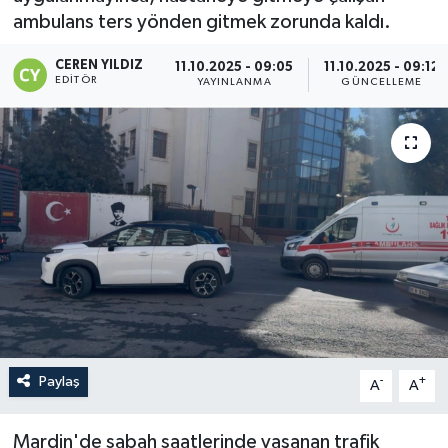
ambulans ters yönden gitmek zorunda kaldı.
CEREN YILDIZ
11.10.2025 - 09:05
11.10.2025 - 09:12
EDITÖR
YAYINLANMA
GÜNCELLEME
Paylaş
-
+
A
A
Mardin'de sabah saatlerinde yaşanan trafik