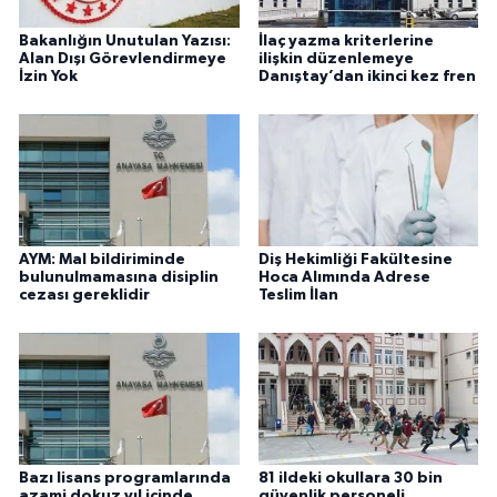
Bakanlığın Unutulan Yazısı:
İlaç yazma kriterlerine
Alan Dışı Görevlendirmeye
ilişkin düzenlemeye
İzin Yok
Danıştay’dan ikinci kez fren
AYM: Mal bildiriminde
Diş Hekimliği Fakültesine
bulunulmamasına disiplin
Hoca Alımında Adrese
cezası gereklidir
Teslim İlan
Bazı lisans programlarında
81 ildeki okullara 30 bin
azami dokuz yıl içinde
güvenlik personeli