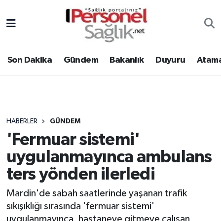
Son Dakika
Nöbetçi Eczaneler
Son Dakika
Gündem
Bakanlık
Duyuru
Atama
Gündem
Hava Durumu
Bakanlık
Trafik Durumu
Duyuru
Süper Lig Puan Durumu ve Fikstür
HABERLER
GÜNDEM
'Fermuar sistemi'
Atamalar
Tüm Manşetler
uygulanmayınca ambulans
Mevzuat
Son Dakika Haberleri
ters yönden ilerledi
Sendika
Haber Arşivi
Mardin'de sabah saatlerinde yaşanan trafik
sıkışıklığı sırasında 'fermuar sistemi'
Kpss - Sınav
uygulanmayınca, hastaneye gitmeye çalışan