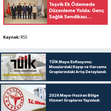
Teşvik Ek Ödemede
Düzenleme Yolda: Genç
Sağlık Sendikası
Sahanın Taleplerini
Kamu Hastaneleri Genel
Müdürü'ne İletti
Kaynak:
RSS
TÜİK Mayıs Enflasyonu:
Maaşlardaki Kayıp ve Harcama
Gruplarındaki Artış Detaylandı
2026 Mayıs-Haziran Bölge
Hizmet Gruplarını Yayınladı