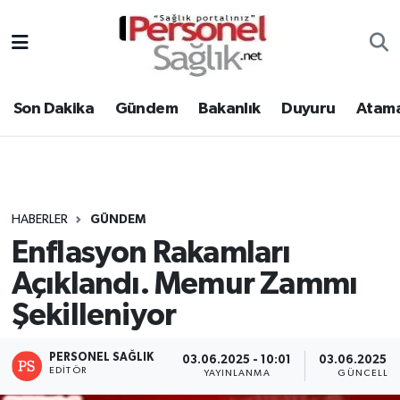
Son Dakika
Nöbetçi Eczaneler
Son Dakika
Gündem
Bakanlık
Duyuru
Atama
Gündem
Hava Durumu
Bakanlık
Trafik Durumu
Duyuru
Süper Lig Puan Durumu ve Fikstür
HABERLER
GÜNDEM
Enflasyon Rakamları
Atamalar
Tüm Manşetler
Açıklandı. Memur Zammı
Mevzuat
Son Dakika Haberleri
Şekilleniyor
Sendika
Haber Arşivi
PERSONEL SAĞLIK
03.06.2025 - 10:01
03.06.2025 - 
EDITÖR
YAYINLANMA
GÜNCELLE
Kpss - Sınav