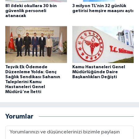
81 ildeki okullara 30 bin
3 milyon TL’nin 32 günlük
güvenlik personeli
getirisi hemşire maaşını aştı
atanacak
Teşvik Ek Ödemede
Kamu Hastaneleri Genel
Düzenleme Yolda: Genç
Müdürlüğünde Daire
Sağlık Sendikası Sahanın
Başkanlıkları Değişti
Taleplerini Kamu
Hastaneleri Genel
Müdürü'ne İletti
Yorumlar