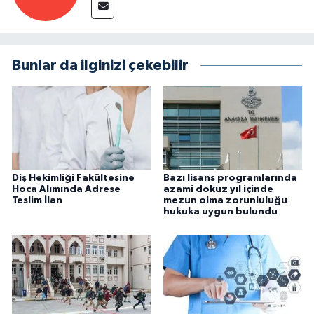
Bunlar da ilginizi çekebilir
Diş Hekimliği Fakültesine
Bazı lisans programlarında
Hoca Alımında Adrese
azami dokuz yıl içinde
Teslim İlan
mezun olma zorunluluğu
hukuka uygun bulundu