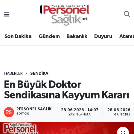
Son Dakika
Nöbetçi Eczaneler
Son Dakika
Gündem
Bakanlık
Duyuru
Atama
Gündem
Hava Durumu
Bakanlık
Trafik Durumu
Duyuru
Süper Lig Puan Durumu ve Fikstür
HABERLER
SENDIKA
En Büyük Doktor
Atamalar
Tüm Manşetler
Sendikasına Kayyum Kararı
Mevzuat
Son Dakika Haberleri
PERSONEL SAĞLIK
28.06.2026 - 14:07
28.06.2026 -
Sendika
Haber Arşivi
EDITÖR
YAYINLANMA
GÜNCELLE
Kpss - Sınav