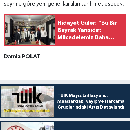
seyrine göre yeni genel kurulun tarihi netleşecek.
Hidayet Güler: "Bu Bir
Bayrak Yarışıdır;
Mücadelemiz Daha
Güçlü Devam Edecek"
Damla POLAT
TÜİK Mayıs Enflasyonu:
Maaşlardaki Kayıp ve Harcama
Gruplarındaki Artış Detaylandı