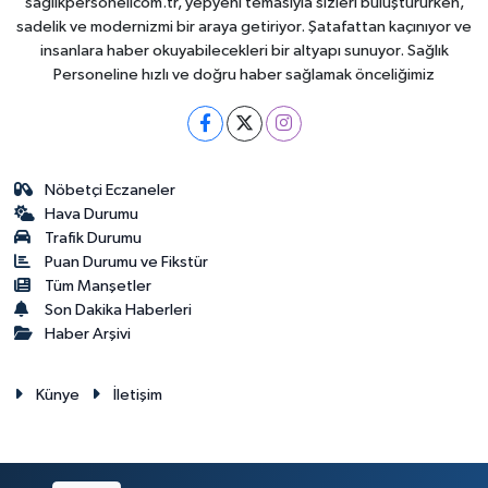
saglikpersonelicom.tr, yepyeni temasıyla sizleri buluştururken,
sadelik ve modernizmi bir araya getiriyor. Şatafattan kaçınıyor ve
insanlara haber okuyabilecekleri bir altyapı sunuyor. Sağlık
Personeline hızlı ve doğru haber sağlamak önceliğimiz
Nöbetçi Eczaneler
Hava Durumu
Trafik Durumu
Puan Durumu ve Fikstür
Tüm Manşetler
Son Dakika Haberleri
Haber Arşivi
Künye
İletişim