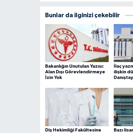
Bunlar da ilginizi çekebilir
Bakanlığın Unutulan Yazısı:
İlaç yaz
Alan Dışı Görevlendirmeye
ilişkin 
İzin Yok
Danıştay
Diş Hekimliği Fakültesine
Bazı lis