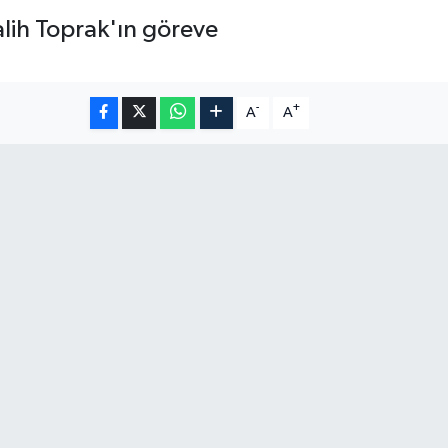
lih Toprak'ın göreve
-
+
A
A