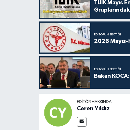
TÜİK Mayıs E
Gruplarındaki
EDITÖRÜN SEÇTIĞI
2026 Mayıs-H
EDITÖRÜN SEÇTIĞI
Bakan KOCA: 
EDITÖR HAKKINDA
Ceren Yıldız