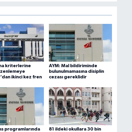
ma kriterlerine
AYM: Mal bildiriminde
düzenlemeye
bulunulmamasına disiplin
’dan ikinci kez fren
cezası gereklidir
ans programlarında
81 ildeki okullara 30 bin