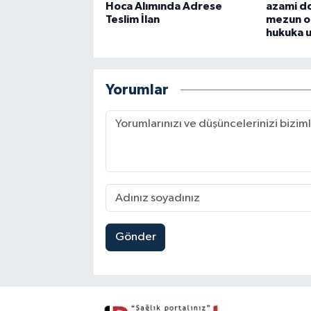
Hoca Alımında Adrese
azami do
Teslim İlan
mezun o
hukuka 
Yorumlar
Gönder