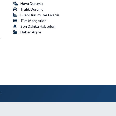
Hava Durumu
Trafik Durumu
Puan Durumu ve Fikstür
Tüm Manşetler
Son Dakika Haberleri
Haber Arşivi
r
.