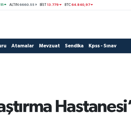
11
6660.55
13.779
64.840,97
ALTIN
BİST
BTC
uru
Atamalar
Mevzuat
Sendika
Kpss - Sınav
aştırma Hastanesi’