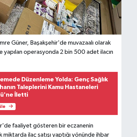
 Emre Güner, Başakşehir'de muvazaalı olarak
ine yapılan operasyonda 2 bin 500 adet ilacın
demede Düzenleme Yolda: Genç Sağlık
hanın Taleplerini Kamu Hastaneleri
'ne İletti
üle
r'de faaliyet gösteren bir eczanenin
k miktarda ilaç satışı yaptığı yönünde ihbar