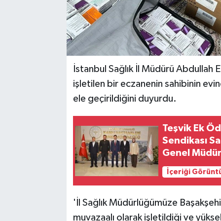
İstanbul Sağlık İl Müdürü Abdullah
işletilen bir eczanenin sahibinin ev
ele geçirildiğini duyurdu.
Teşvik Ek Ö
Sendikası Sa
Genel Müdürü
İçeriği Görünt
'İl Sağlık Müdürlüğümüze Başakşehi
muvazaalı olarak işletildiği ve yükse