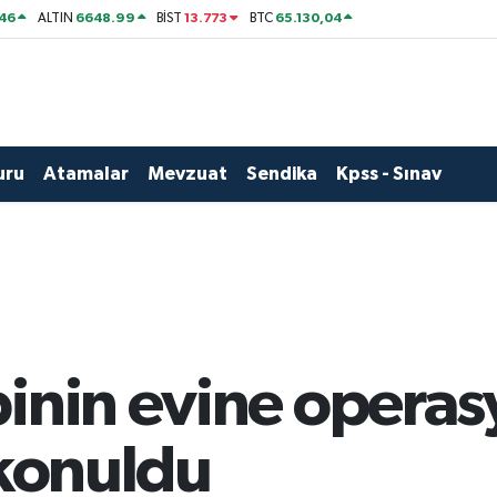
46
6648.99
13.773
65.130,04
ALTIN
BİST
BTC
uru
Atamalar
Mevzuat
Sendika
Kpss - Sınav
inin evine operas
 konuldu