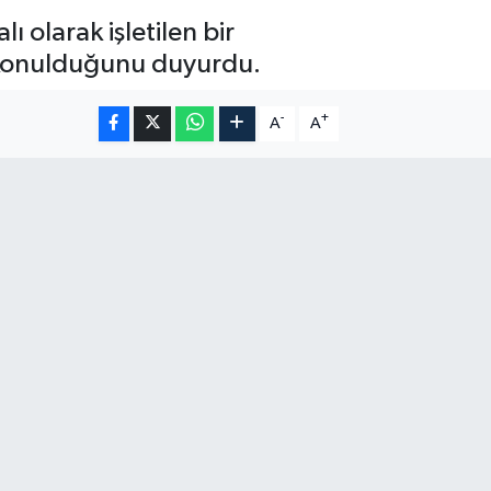
olarak işletilen bir
l konulduğunu duyurdu.
-
+
A
A