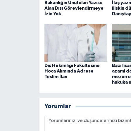
Bakanlığın Unutulan Yazısı:
İlaç yaz
Alan Dışı Görevlendirmeye
ilişkin 
İzin Yok
Danıştay
Diş Hekimliği Fakültesine
Bazı lis
Hoca Alımında Adrese
azami do
Teslim İlan
mezun o
hukuka 
Yorumlar