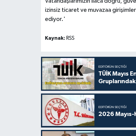
Vatandaşlarımızın ilaca doğru, güven
izinsiz ticaret ve muvazaa girişimle
ediyor.'
Kaynak:
RSS
EDITÖRÜN SEÇTIĞI
TÜİK Mayıs E
Gruplarındaki
EDITÖRÜN SEÇTIĞI
2026 Mayıs-H