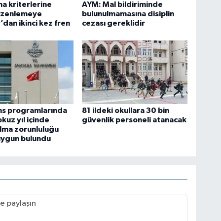
ma kriterlerine
AYM: Mal bildiriminde
düzenlemeye
bulunulmamasına disiplin
’dan ikinci kez fren
cezası gereklidir
ans programlarında
81 ildeki okullara 30 bin
kuz yıl içinde
güvenlik personeli atanacak
lma zorunluluğu
uygun bulundu