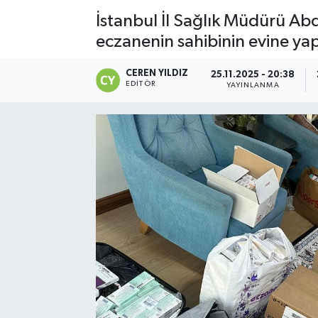
İstanbul İl Sağlık Müdürü Abd
eczanenin sahibinin evine ya
CEREN YILDIZ
25.11.2025 - 20:38
EDITÖR
YAYINLANMA