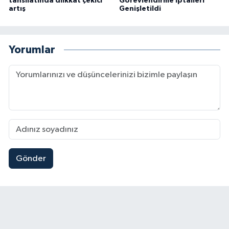
tahsilatında diikkat çekici
Görevlendirme İptalleri
artış
Genişletildi
Yorumlar
Gönder