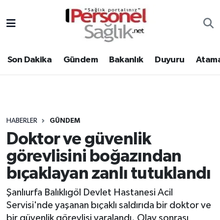
Son Dakika
Nöbetçi Eczaneler
Son Dakika
Gündem
Bakanlık
Duyuru
Atama
Gündem
Hava Durumu
Bakanlık
Trafik Durumu
Duyuru
Süper Lig Puan Durumu ve Fikstür
HABERLER
GÜNDEM
Doktor ve güvenlik
Atamalar
Tüm Manşetler
görevlisini boğazından
Mevzuat
Son Dakika Haberleri
bıçaklayan zanlı tutuklandı
Sendika
Haber Arşivi
Şanlıurfa Balıklıgöl Devlet Hastanesi Acil
Servisi'nde yaşanan bıçaklı saldırıda bir doktor ve
Kpss - Sınav
bir güvenlik görevlisi yaralandı. Olay sonrası