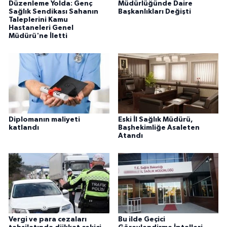
Düzenleme Yolda: Genç
Müdürlüğünde Daire
Sağlık Sendikası Sahanın
Başkanlıkları Değişti
Taleplerini Kamu
Hastaneleri Genel
Müdürü'ne İletti
Diplomanın maliyeti
Eski İl Sağlık Müdürü,
katlandı
Başhekimliğe Asaleten
Atandı
Vergi ve para cezaları
Bu ilde Geçici