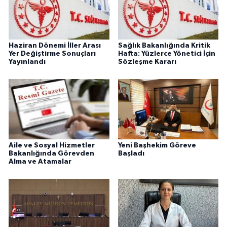
Haziran Dönemi İller Arası
Sağlık Bakanlığında Kritik
Yer Değiştirme Sonuçları
Hafta: Yüzlerce Yönetici İçin
Yayınlandı
Sözleşme Kararı
Aile ve Sosyal Hizmetler
Yeni Başhekim Göreve
Bakanlığında Görevden
Başladı
Alma ve Atamalar