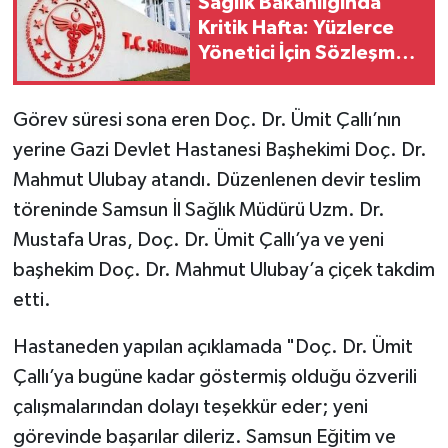
Sağlık Bakanlığında
Kritik Hafta: Yüzlerce
Yönetici İçin Sözleşme
Kararı
Görev süresi sona eren Doç. Dr. Ümit Çallı’nın
yerine Gazi Devlet Hastanesi Başhekimi Doç. Dr.
Mahmut Ulubay atandı. Düzenlenen devir teslim
töreninde Samsun İl Sağlık Müdürü Uzm. Dr.
Mustafa Uras, Doç. Dr. Ümit Çallı’ya ve yeni
başhekim Doç. Dr. Mahmut Ulubay’a çiçek takdim
etti.
Hastaneden yapılan açıklamada "Doç. Dr. Ümit
Çallı’ya bugüne kadar göstermiş olduğu özverili
çalışmalarından dolayı teşekkür eder; yeni
görevinde başarılar dileriz. Samsun Eğitim ve