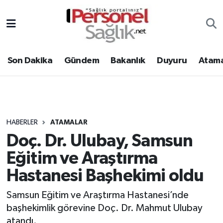
Son Dakika
Nöbetçi Eczaneler
Son Dakika
Gündem
Bakanlık
Duyuru
Atama
Gündem
Hava Durumu
Bakanlık
Trafik Durumu
Duyuru
Süper Lig Puan Durumu ve Fikstür
HABERLER
ATAMALAR
Doç. Dr. Ulubay, Samsun
Atamalar
Tüm Manşetler
Eğitim ve Araştırma
Mevzuat
Son Dakika Haberleri
Hastanesi Başhekimi oldu
Sendika
Haber Arşivi
Samsun Eğitim ve Araştırma Hastanesi’nde
başhekimlik görevine Doç. Dr. Mahmut Ulubay
Kpss - Sınav
atandı.