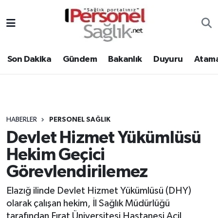
Son Dakika
Nöbetçi Eczaneler
Son Dakika
Gündem
Bakanlık
Duyuru
Atama
Gündem
Hava Durumu
Bakanlık
Trafik Durumu
Duyuru
Süper Lig Puan Durumu ve Fikstür
HABERLER
PERSONEL SAĞLIK
Devlet Hizmet Yükümlüsü
Atamalar
Tüm Manşetler
Hekim Geçici
Mevzuat
Son Dakika Haberleri
Görevlendirilemez
Sendika
Haber Arşivi
Elazığ ilinde Devlet Hizmet Yükümlüsü (DHY)
olarak çalışan hekim, İl Sağlık Müdürlüğü
Kpss - Sınav
tarafından Fırat Üniversitesi Hastanesi Acil