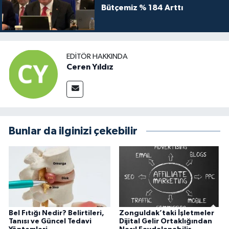
Bütçemiz % 184 Arttı
EDITÖR HAKKINDA
Ceren Yıldız
Bunlar da ilginizi çekebilir
Bel Fıtığı Nedir? Belirtileri,
Zonguldak’taki İşletmeler
Tanısı ve Güncel Tedavi
Dijital Gelir Ortaklığından