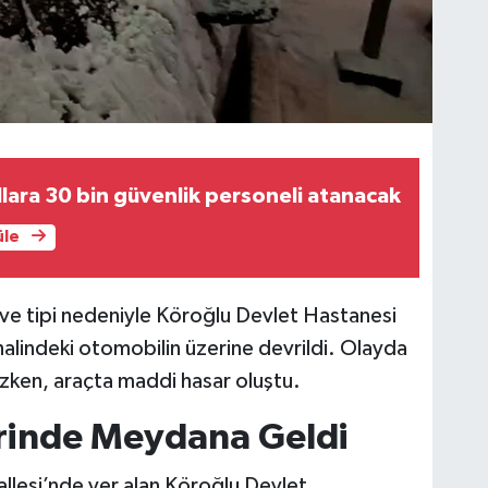
ullara 30 bin güvenlik personeli atanacak
üle
 ve tipi nedeniyle Köroğlu Devlet Hastanesi
alindeki otomobilin üzerine devrildi. Olayda
zken, araçta maddi hasar oluştu.
rinde Meydana Geldi
llesi’nde yer alan Köroğlu Devlet