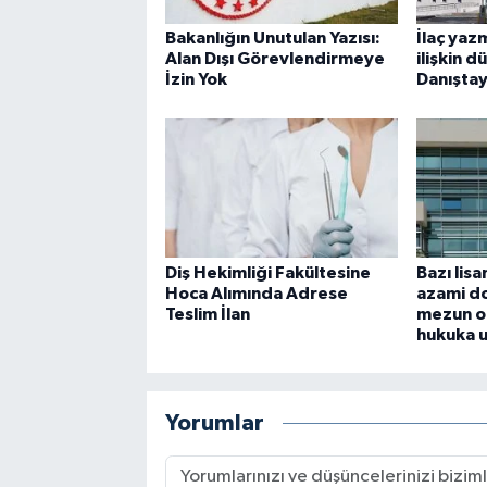
Bakanlığın Unutulan Yazısı:
İlaç yaz
Alan Dışı Görevlendirmeye
ilişkin 
İzin Yok
Danıştay
Diş Hekimliği Fakültesine
Bazı lis
Hoca Alımında Adrese
azami do
Teslim İlan
mezun o
hukuka 
Yorumlar