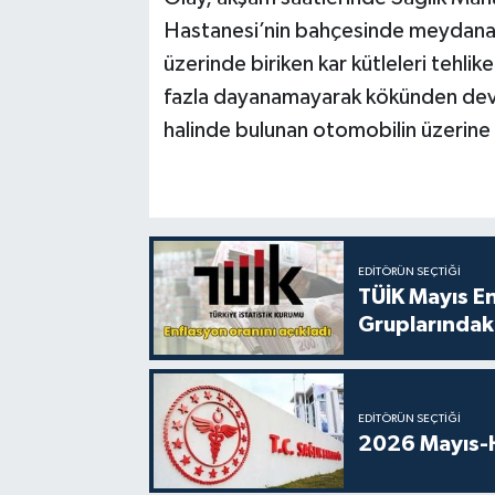
Hastanesi’nin bahçesinde meydana ge
üzerinde biriken kar kütleleri tehli
fazla dayanamayarak kökünden devr
halinde bulunan otomobilin üzerine
EDITÖRÜN SEÇTIĞI
TÜİK Mayıs E
Gruplarındaki
EDITÖRÜN SEÇTIĞI
2026 Mayıs-H