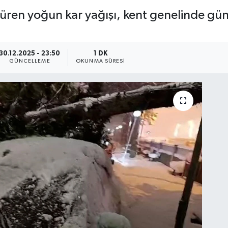
rdüren yoğun kar yağışı, kent genelinde g
30.12.2025 - 23:50
1 DK
GÜNCELLEME
OKUNMA SÜRESI