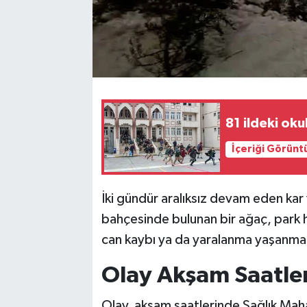
81 ildeki ok
İçeriği Görünt
İki gündür aralıksız devam eden kar
bahçesinde bulunan bir ağaç, park h
can kaybı ya da yaralanma yaşanma
Olay Akşam Saatle
Olay, akşam saatlerinde Sağlık Maha