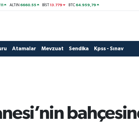
11
6660.55
13.779
64.959,79
ALTIN
BİST
BTC
uru
Atamalar
Mevzuat
Sendika
Kpss - Sınav
anesi’nin bahçesi