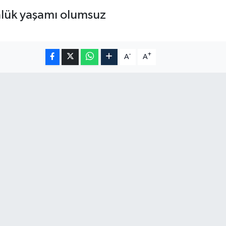
ünlük yaşamı olumsuz
-
+
A
A