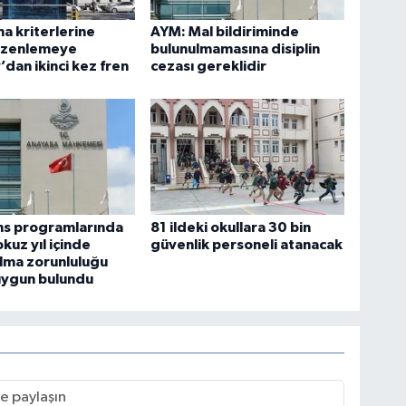
ma kriterlerine
AYM: Mal bildiriminde
düzenlemeye
bulunulmamasına disiplin
’dan ikinci kez fren
cezası gereklidir
ans programlarında
81 ildeki okullara 30 bin
kuz yıl içinde
güvenlik personeli atanacak
lma zorunluluğu
uygun bulundu