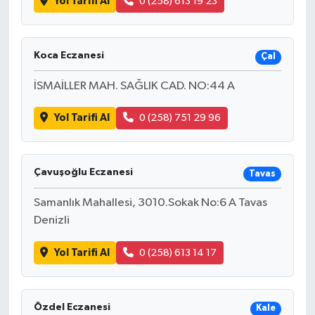
Yol Tarifi Al
0 (258) 613 19 23
Koca Eczanesi
Çal
İSMAİLLER MAH. SAĞLIK CAD. NO:44 A
Yol Tarifi Al
0 (258) 751 29 96
Çavuşoğlu Eczanesi
Tavas
Samanlık Mahallesi, 3010.Sokak No:6 A Tavas
Denizli
Yol Tarifi Al
0 (258) 613 14 17
Özdel Eczanesi
Kale