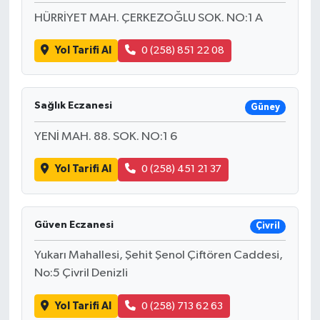
HÜRRİYET MAH. ÇERKEZOĞLU SOK. NO:1 A
Yol Tarifi Al
0 (258) 851 22 08
Sağlık Eczanesi
Güney
YENİ MAH. 88. SOK. NO:1 6
Yol Tarifi Al
0 (258) 451 21 37
Güven Eczanesi
Çivril
Yukarı Mahallesi, Şehit Şenol Çiftören Caddesi,
No:5 Çivril Denizli
Yol Tarifi Al
0 (258) 713 62 63