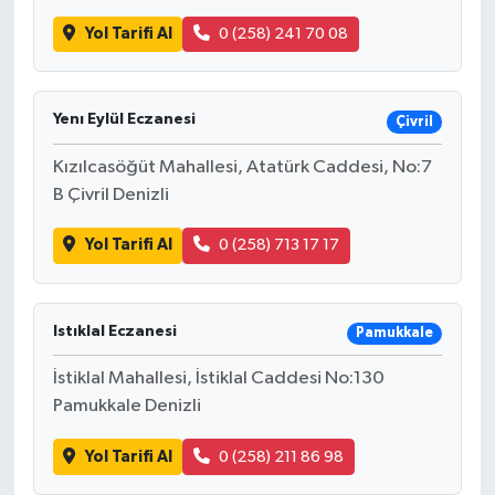
Yol Tarifi Al
0 (258) 241 70 08
Yenı Eylül Eczanesi
Çivril
Kızılcasöğüt Mahallesi, Atatürk Caddesi, No:7
B Çivril Denizli
Yol Tarifi Al
0 (258) 713 17 17
Istıklal Eczanesi
Pamukkale
İstiklal Mahallesi, İstiklal Caddesi No:130
Pamukkale Denizli
Yol Tarifi Al
0 (258) 211 86 98