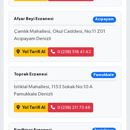
Afşar Beyi Eczanesi
Acıpayam
Çamlık Mahallesi, Okul Caddesi, No:11 Z01
Acıpayam Denizli
Yol Tarifi Al
0 (258) 518 41 42
Toprak Eczanesi
Pamukkale
İstiklal Mahallesi, 1153 Sokak No:10 A
Pamukkale Denizli
Yol Tarifi Al
0 (258) 211 73 46
Kızılhisar Eczanesi