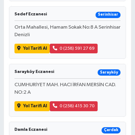
Sedef Eczanesi
Serinhisar
Orta Mahallesi, Hamam Sokak No:8 A Serinhisar
Denizli
Yol Tarifi Al
0 (258) 591 27 69
Sarayköy Eczanesi
Sarayköy
CUMHURİYET MAH. HACI İRFAN MERSİN CAD.
NO:2 A
Yol Tarifi Al
0 (258) 415 30 70
Damla Eczanesi
Çardak