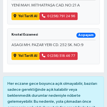
YENİ MAH. MİTHATPAŞA CAD. NO:21 A
Yol Tarifi Al
0 (258) 791 24 96
Krıstal Eczanesi
Acıpayam
ASAGI MH. PAZAR YERI CD. 252 SK. NO:9
Yol Tarifi Al
0 (258) 518 46 77
Her eczane gece boyunca açık olmayabilir, bazıları
sadece gerektiğinde açık kalabilir veya
beklenmedik durumlar nedeniyle nöbete
gelemeyebilir. Bu nedenle, yola çıkmadan önce