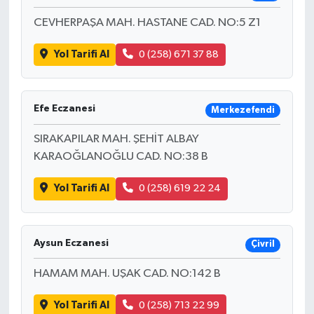
CEVHERPAŞA MAH. HASTANE CAD. NO:5 Z1
Yol Tarifi Al
0 (258) 671 37 88
Efe Eczanesi
Merkezefendi
SIRAKAPILAR MAH. ŞEHİT ALBAY
KARAOĞLANOĞLU CAD. NO:38 B
Yol Tarifi Al
0 (258) 619 22 24
Aysun Eczanesi
Çivril
HAMAM MAH. UŞAK CAD. NO:142 B
Yol Tarifi Al
0 (258) 713 22 99