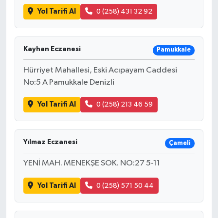
Yol Tarifi Al
0 (258) 431 32 92
Kayhan Eczanesi
Pamukkale
Hürriyet Mahallesi, Eski Acıpayam Caddesi
No:5 A Pamukkale Denizli
Yol Tarifi Al
0 (258) 213 46 59
Yılmaz Eczanesi
Çameli
YENİ MAH. MENEKŞE SOK. NO:27 5-11
Yol Tarifi Al
0 (258) 571 50 44