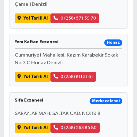
Çameli Denizli
Yol Tarifi Al
0 (258) 571 59 70
Yenı Kaftan Eczanesi
Honaz
Cumhuriyet Mahallesi, Kazım Karabekir Sokak
No:3 C Honaz Denizli
Yol Tarifi Al
0 (258) 811 31 61
Şifa Eczanesi
Merkezefendi
SARAYLAR MAH. SALTAK CAD. NO:19 B
Yol Tarifi Al
0 (258) 263 85 80