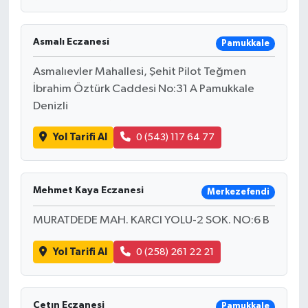
Asmalı Eczanesi
Pamukkale
Asmalıevler Mahallesi, Şehit Pilot Teğmen
İbrahim Öztürk Caddesi No:31 A Pamukkale
Denizli
Yol Tarifi Al
0 (543) 117 64 77
Mehmet Kaya Eczanesi
Merkezefendi
MURATDEDE MAH. KARCI YOLU-2 SOK. NO:6 B
Yol Tarifi Al
0 (258) 261 22 21
Çetın Eczanesi
Pamukkale