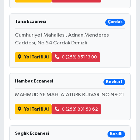
Tuna Eczanesi
Çardak
Cumhuriyet Mahallesi, Adnan Menderes
Caddesi, No:54 Çardak Denizli
Yol Tarifi Al
0 (258) 851 13 00
Hambat Eczanesi
Bozkurt
MAHMUDİYE MAH. ATATÜRK BULVARI NO:99 21
Yol Tarifi Al
0 (258) 831 50 62
Saglık Eczanesi
Bekilli