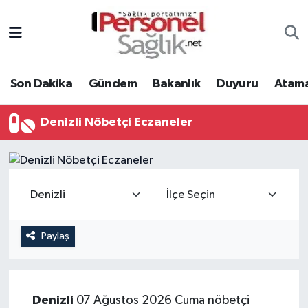
Son Dakika
Nöbetçi Eczaneler
Son Dakika
Gündem
Bakanlık
Duyuru
Atama
Gündem
Hava Durumu
Bakanlık
Trafik Durumu
Denizli Nöbetçi Eczaneler
Duyuru
Süper Lig Puan Durumu ve Fikstür
Atamalar
Tüm Manşetler
Mevzuat
Son Dakika Haberleri
Paylaş
Sendika
Haber Arşivi
Kpss - Sınav
Denizli
07 Ağustos 2026 Cuma nöbetçi