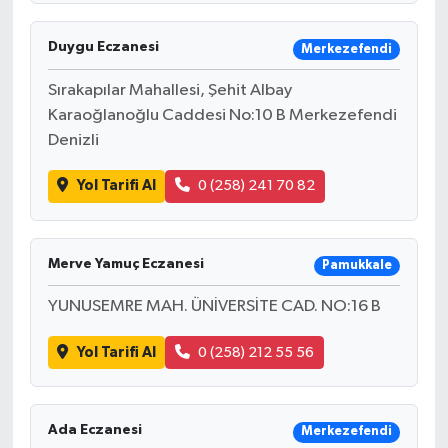
Duygu Eczanesi
Merkezefendi
Sırakapılar Mahallesi, Şehit Albay
Karaoğlanoğlu Caddesi No:10 B Merkezefendi
Denizli
Yol Tarifi Al
0 (258) 241 70 82
Merve Yamuç Eczanesi
Pamukkale
YUNUSEMRE MAH. ÜNİVERSİTE CAD. NO:16 B
Yol Tarifi Al
0 (258) 212 55 56
Ada Eczanesi
Merkezefendi