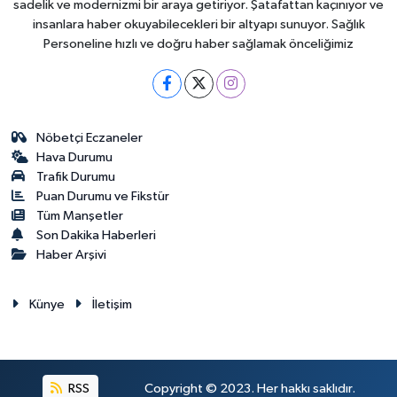
sadelik ve modernizmi bir araya getiriyor. Şatafattan kaçınıyor ve
insanlara haber okuyabilecekleri bir altyapı sunuyor. Sağlık
Personeline hızlı ve doğru haber sağlamak önceliğimiz
Nöbetçi Eczaneler
Hava Durumu
Trafik Durumu
Puan Durumu ve Fikstür
Tüm Manşetler
Son Dakika Haberleri
Haber Arşivi
Künye
İletişim
RSS
Copyright © 2023. Her hakkı saklıdır.