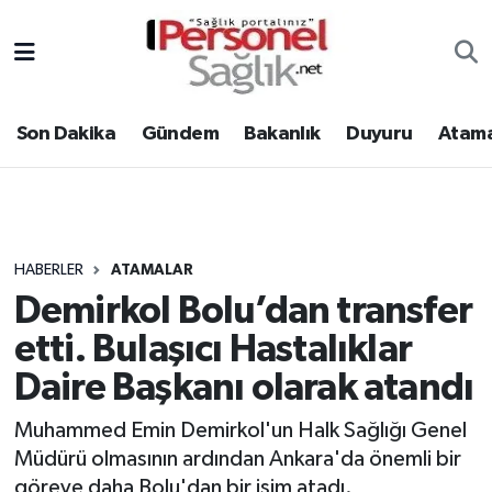
Son Dakika
Nöbetçi Eczaneler
Son Dakika
Gündem
Bakanlık
Duyuru
Atama
Gündem
Hava Durumu
Bakanlık
Trafik Durumu
Duyuru
Süper Lig Puan Durumu ve Fikstür
HABERLER
ATAMALAR
Demirkol Bolu’dan transfer
Atamalar
Tüm Manşetler
etti. Bulaşıcı Hastalıklar
Mevzuat
Son Dakika Haberleri
Daire Başkanı olarak atandı
Sendika
Haber Arşivi
Muhammed Emin Demirkol'un Halk Sağlığı Genel
Müdürü olmasının ardından Ankara'da önemli bir
Kpss - Sınav
göreve daha Bolu'dan bir isim atadı.