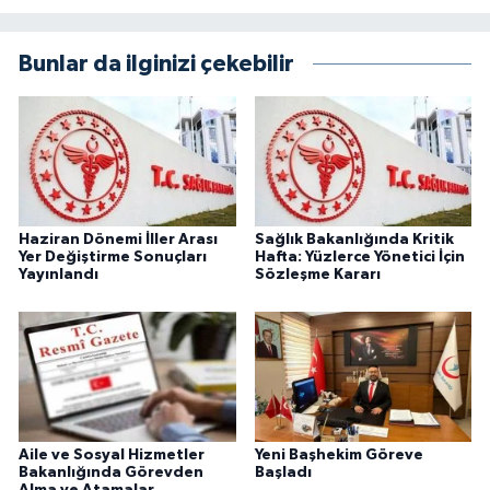
Bunlar da ilginizi çekebilir
Haziran Dönemi İller Arası
Sağlık Bakanlığında Kritik
Yer Değiştirme Sonuçları
Hafta: Yüzlerce Yönetici İçin
Yayınlandı
Sözleşme Kararı
Aile ve Sosyal Hizmetler
Yeni Başhekim Göreve
Bakanlığında Görevden
Başladı