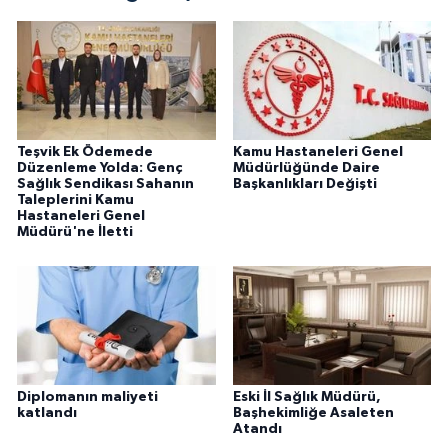
Teşvik Ek Ödemede
Kamu Hastaneleri Genel
Düzenleme Yolda: Genç
Müdürlüğünde Daire
Sağlık Sendikası Sahanın
Başkanlıkları Değişti
Taleplerini Kamu
Hastaneleri Genel
Müdürü'ne İletti
Diplomanın maliyeti
Eski İl Sağlık Müdürü,
katlandı
Başhekimliğe Asaleten
Atandı