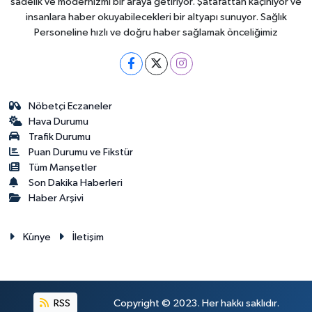
sadelik ve modernizmi bir araya getiriyor. Şatafattan kaçınıyor ve
insanlara haber okuyabilecekleri bir altyapı sunuyor. Sağlık
Personeline hızlı ve doğru haber sağlamak önceliğimiz
Nöbetçi Eczaneler
Hava Durumu
Trafik Durumu
Puan Durumu ve Fikstür
Tüm Manşetler
Son Dakika Haberleri
Haber Arşivi
Künye
İletişim
RSS
Copyright © 2023. Her hakkı saklıdır.