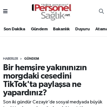
Son Dakika
Nöbetçi Eczaneler
Son Dakika
Gündem
Bakanlık
Duyuru
Atama
Gündem
Hava Durumu
Bakanlık
Trafik Durumu
Duyuru
Süper Lig Puan Durumu ve Fikstür
HABERLER
GÜNDEM
Bir hemşire yakınınızın
Atamalar
Tüm Manşetler
morgdaki cesedini
Mevzuat
Son Dakika Haberleri
TikTok'ta paylaşsa ne
yapardınız?
Sendika
Haber Arşivi
Son iki gündür Cezayir’de sosyal medyada büyük
Kpss - Sınav