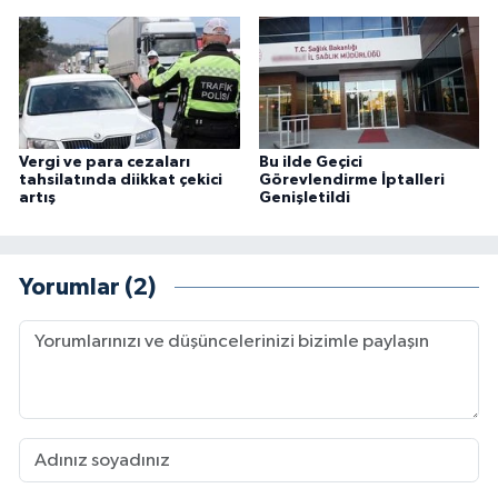
Vergi ve para cezaları
Bu ilde Geçici
tahsilatında diikkat çekici
Görevlendirme İptalleri
artış
Genişletildi
Yorumlar (2)