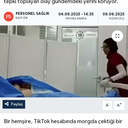
tepki toplayan olay gündemdeki yerini koruyor.
PERSONEL SAĞLIK
04.09.2025 - 14:35
09.09.2025 -
EDITÖR
YAYINLANMA
GÜNCELLE
Paylaş
-
+
A
A
Bir hemşire, TikTok hesabında morgda çektiği bir