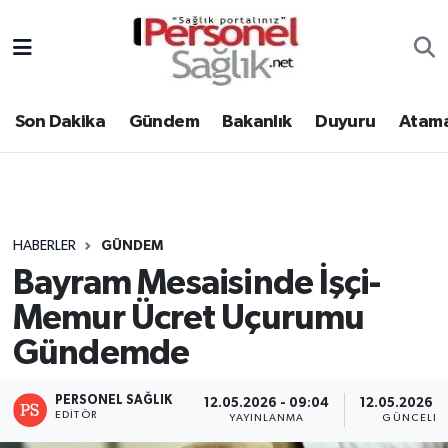
Son Dakika
Nöbetçi Eczaneler
Son Dakika
Gündem
Bakanlık
Duyuru
Atama
Gündem
Hava Durumu
Bakanlık
Trafik Durumu
Duyuru
Süper Lig Puan Durumu ve Fikstür
HABERLER
GÜNDEM
Bayram Mesaisinde İşçi-
Atamalar
Tüm Manşetler
Memur Ücret Uçurumu
Mevzuat
Son Dakika Haberleri
Gündemde
Sendika
Haber Arşivi
PERSONEL SAĞLIK
12.05.2026 - 09:04
12.05.2026 -
EDITÖR
YAYINLANMA
GÜNCELLE
Kpss - Sınav