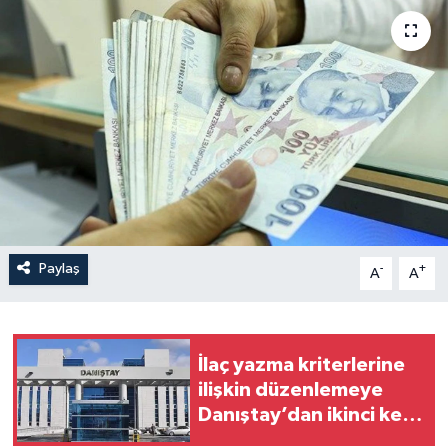
Paylaş
-
+
A
A
İlaç yazma kriterlerine
ilişkin düzenlemeye
Danıştay’dan ikinci kez
fren