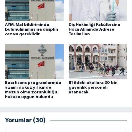
AYM: Mal bildiriminde
Diş Hekimliği Fakültesine
bulunulmamasına disiplin
Hoca Alımında Adrese
cezası gereklidir
Teslim İlan
Bazı lisans programlarında
81 ildeki okullara 30 bin
azami dokuz yıl içinde
güvenlik personeli
mezun olma zorunluluğu
atanacak
hukuka uygun bulundu
Yorumlar (30)